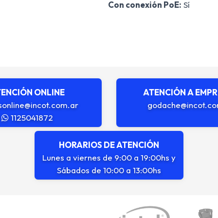
Con conexión PoE:
Sí
ENCIÓN ONLINE
ATENCIÓN A EMP
sonline@incot.com.ar
godache@incot.co
1125041872
HORARIOS DE ATENCIÓN
Lunes a viernes de 9:00 a 19:00hs y
Sábados de 10:00 a 13:00hs