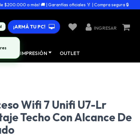
200.000 o más! 🚚 | Garantías oficiales 🏅 | Compra segura 🔒
¡ARMÁ TU PC!
d
INGRESAR
res
AD
IMPRESIÓN
OUTLET
eso Wifi 7 Unifi U7-Lr
taje Techo Con Alcance De
ado