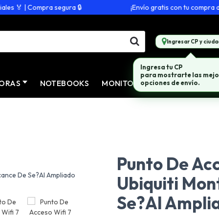
s 🏅 | Compra segura 🔒
¡Envío gratis con tu compra de $
Ingresar CP y ciuda
Ingresa tu CP
para mostrarte las mejo
ORAS
NOTEBOOKS
MONITORES
CONECTIVID
opciones de envío.
Punto De Acc
Ubiquiti Mon
Se?Al Ampli