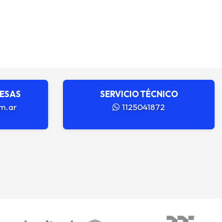
RESAS
SERVICIO TÉCNICO
m.ar
1125041872