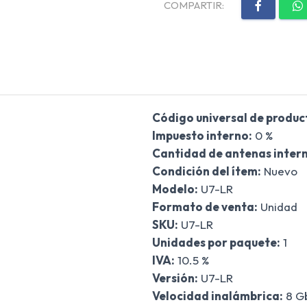
COMPARTIR:
Código universal de produc
Impuesto interno:
0 %
Cantidad de antenas intern
Condición del ítem:
Nuevo
Modelo:
U7-LR
Formato de venta:
Unidad
SKU:
U7-LR
Unidades por paquete:
1
IVA:
10.5 %
Versión:
U7-LR
Velocidad inalámbrica:
8 G