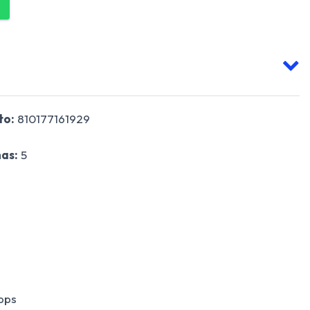
to:
810177161929
as:
5
bps