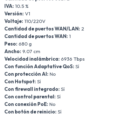
IVA:
10.5 %
Versión:
V1
Voltaje:
110/220V
Cantidad de puertos WAN/LAN:
2
Cantidad de puertos WAN:
1
Peso:
680 g
Ancho:
9.07 cm
Velocidad inalámbrica:
6936 Tbps
Con función Adaptative QoS:
Sí
Con protección AI:
No
Con Hotspot:
Sí
Con firewall integrado:
Sí
Con control parental:
Sí
Con conexión PoE:
No
Con botón de reinicio:
Sí