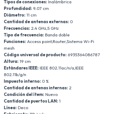
Tipos de conexiones:
Inalámbrica
Profundidad:
9.07 cm
Diámetro:
11 cm
Cantidad de antenas externas:
0
Frecuencias:
2.4 GHz,5 GHz
Tipo de frecuencia:
Banda doble
Funciones:
Access point,Router,Sistema Wi-Fi
mesh
Código universal de producto:
6935364086787
Altura:
19 cm
Estándares IEEE:
IEEE 802.11ac/n/a,IEEE
802.11b/g/n
Impuesto interno:
0 %
Cantidad de antenas internas:
2
Condición del ítem:
Nuevo
Cantidad de puertos LAN:
1
Línea:
Deco