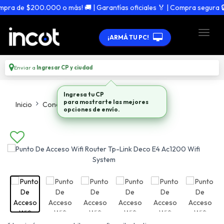
a de $200.000 o más! 🚚 | Garantías oficiales 🏅 | Compra segura 🔒
¡ARMÁ TU PC!
Enviar a
Ingresar CP y ciudad
Ingresa tu CP
para mostrarte las mejores
Inicio
Conectividad
Punto De Acceso Wifi
opciones de envío.