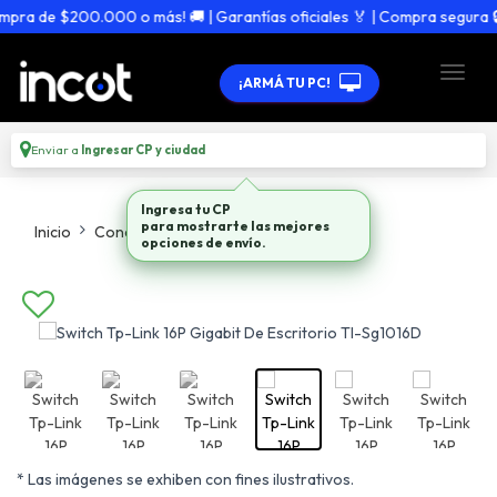
ra de $200.000 o más! 🚚 | Garantías oficiales 🏅 | Compra segura 🔒
¡ARMÁ TU PC!
Enviar a
Ingresar CP y ciudad
Ingresa tu CP
para mostrarte las mejores
Inicio
Conectividad
Switches
opciones de envío.
* Las imágenes se exhiben con fines ilustrativos.