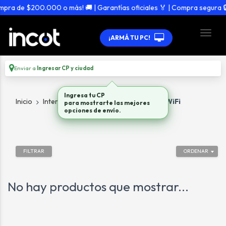
mpra de $200.000 o más! 🚚 | Garantías oficiales 🏅 | Compra segura 🔒
¡ARMÁ TU PC!
Enviar a
Ingresar CP y ciudad
Ingresa tu CP
Inicio
Internet Y Wifi
Todo en Internet y WiFi
para mostrarte las mejores
opciones de envío.
FILTRAR
ORDENAR
No hay productos que mostrar...