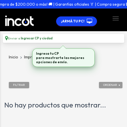
mpra de $200.000 o más! 🚚 | Garantías oficiales 🏅 | Compra segura 🔒
¡ARMÁ TU PC!
Enviar a
Ingresar CP y ciudad
Ingresa tu CP
Inicio
Impresion
Láser Color
para mostrarte las mejores
opciones de envío.
FILTRAR
ORDENAR
No hay productos que mostrar...