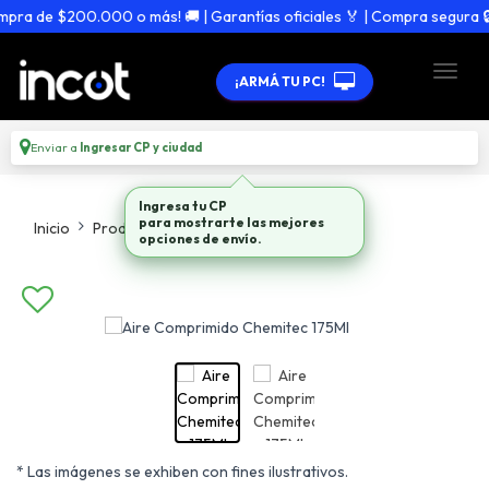
ra de $200.000 o más! 🚚 | Garantías oficiales 🏅 | Compra segura 🔒
¡ARMÁ TU PC!
Enviar a
Ingresar CP y ciudad
Ingresa tu CP
para mostrarte las mejores
Inicio
Productos
Accesorios
opciones de envío.
* Las imágenes se exhiben con fines ilustrativos.