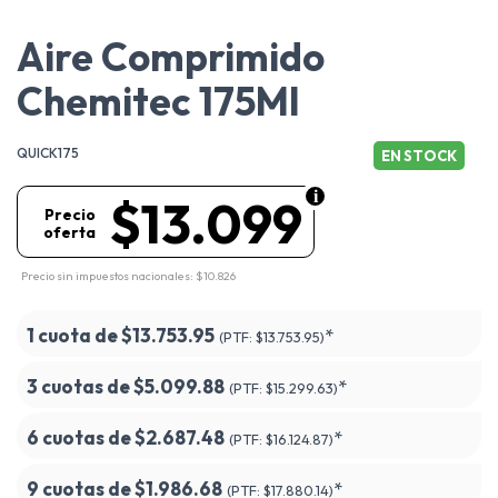
Aire Comprimido
Chemitec 175Ml
QUICK175
EN STOCK
$13.099
Precio
oferta
Precio sin impuestos nacionales: $10.826
1 cuota de
$13.753.95
*
(PTF:
$13.753.95)
3 cuotas de
$5.099.88
*
(PTF:
$15.299.63)
6 cuotas de
$2.687.48
*
(PTF:
$16.124.87)
9 cuotas de
$1.986.68
*
(PTF:
$17.880.14)