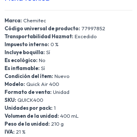
Marca:
Chemitec
Código universal de producto:
77997852
Transportabilidad Hazmat:
Excedido
Impuesto interno:
0 %
Incluye boquilla:
Sí
Es ecológico:
No
Es inflamable:
Sí
Condición del ítem:
Nuevo
Modelo:
Quick Air 400
Formato de venta:
Unidad
SKU:
QUICK400
Unidades por pack:
1
Volumen de la unidad:
400 mL
Peso de la unidad:
210 g
IVA:
21 %