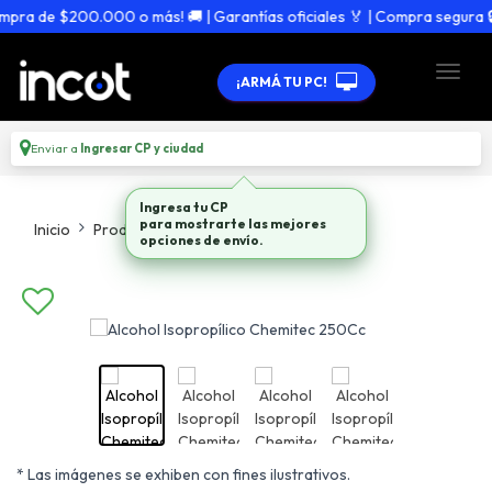
ra de $200.000 o más! 🚚 | Garantías oficiales 🏅 | Compra segura 🔒
¡ARMÁ TU PC!
Enviar a
Ingresar CP y ciudad
Ingresa tu CP
para mostrarte las mejores
Inicio
Productos
Accesorios
opciones de envío.
* Las imágenes se exhiben con fines ilustrativos.