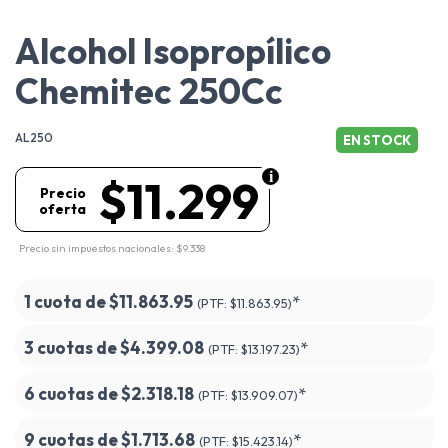
Alcohol Isopropílico
Chemitec 250Cc
AL250
EN STOCK
$11.299
Precio
oferta
Precio sin impuestos nacionales: $9.338
1 cuota de
$11.863.95
*
(PTF:
$11.863.95)
3 cuotas de
$4.399.08
*
(PTF:
$13.197.23)
6 cuotas de
$2.318.18
*
(PTF:
$13.909.07)
9 cuotas de
$1.713.68
*
(PTF:
$15.423.14)