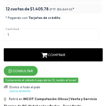
12 cuotas de
$1.405.78
*
(PTF:
$16.869.41)
* Pagando con
Tarjetas de crédito
.
Cantidad
COMPRAR
CONSULTAR
Comprando el sábado luego de las 12, recibís el lunes!
Envíos a todo el país
¡CALCULAR ENVÍO!
Retirá en
INCOT Computación Olivos | Venta y Servicio
Técnico de PC, Notebooks y Redes - Zona Norte
.