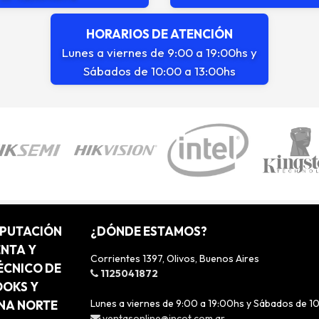
HORARIOS DE ATENCIÓN
Lunes a viernes de 9:00 a 19:00hs y
Sábados de 10:00 a 13:00hs
MPUTACIÓN
¿DÓNDE ESTAMOS?
ENTA Y
Corrientes 1397, Olivos, Buenos Aires
ÉCNICO DE
1125041872
OOKS Y
Lunes a viernes de 9:00 a 19:00hs y Sábados de 1
ONA NORTE
ventasonline@incot.com.ar