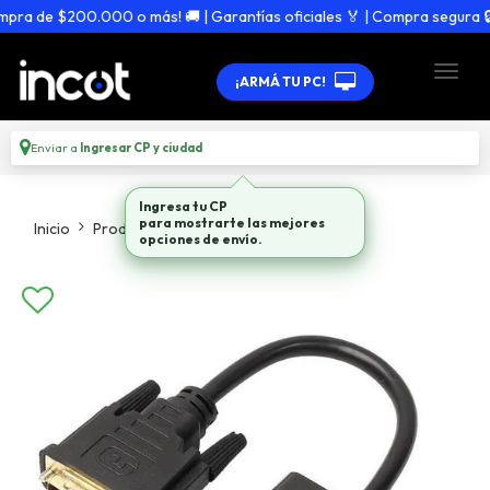
pra de $200.000 o más! 🚚 | Garantías oficiales 🏅 | Compra segura 🔒
¡ARMÁ TU PC!
Enviar a
Ingresar CP y ciudad
Ingresa tu CP
para mostrarte las mejores
Inicio
Productos
Adaptadores Hubs
opciones de envío.