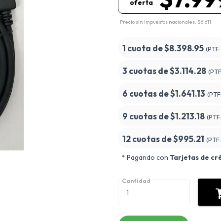
oferta
Precio sin impuestos nacionales: $6.611
1 cuota de
$8.398.95
(PTF
3 cuotas de
$3.114.28
(PT
6 cuotas de
$1.641.13
(PTF
9 cuotas de
$1.213.18
(PTF
12 cuotas de
$995.21
(PTF
* Pagando con
Tarjetas de cr
Cantidad