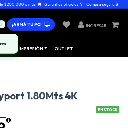
$200.000 o más! 🚚 | Garantías oficiales 🏅 | Compra segura 🔒
¡ARMÁ TU PC!
d
INGRESAR
res
AD
IMPRESIÓN
OUTLET
yport 1.80Mts 4K
EN STOCK
9