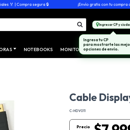
s 🏅 | Compra segura 🔒
¡Envío gratis con tu compra de 
Ingresar CP y ciuda
Ingresa tu CP
para mostrarte las mejo
ORAS
NOTEBOOKS
MONITORES
CONECTIVID
opciones de envío.
Cable Displa
C-HDV011
$7.99
Precio