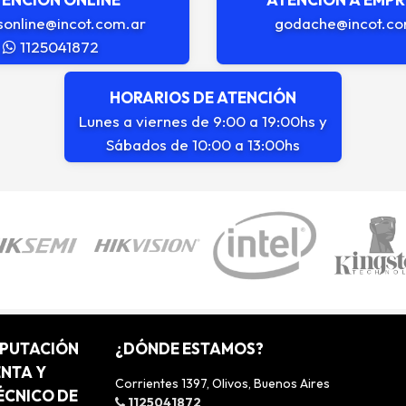
sonline@incot.com.ar
godache@incot.co
1125041872
HORARIOS DE ATENCIÓN
Lunes a viernes de 9:00 a 19:00hs y
Sábados de 10:00 a 13:00hs
MPUTACIÓN
¿DÓNDE ESTAMOS?
ENTA Y
Corrientes 1397, Olivos, Buenos Aires
ÉCNICO DE
1125041872