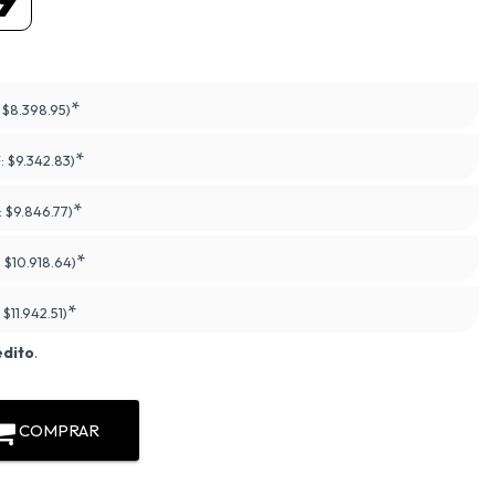
*
:
$8.398.95)
*
F:
$9.342.83)
*
:
$9.846.77)
*
:
$10.918.64)
*
:
$11.942.51)
édito
.
COMPRAR