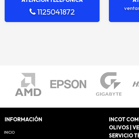
venta
1125041872
INFORMACIÓN
INCOT CO
OLIVOS | V
INICIO
SERVICIO T