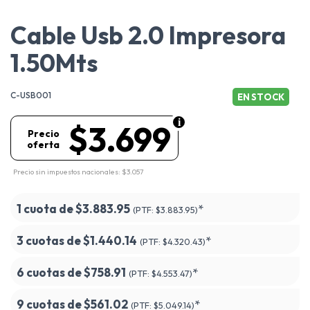
Cable Usb 2.0 Impresora
1.50Mts
C-USB001
EN STOCK
$3.699
Precio
oferta
Precio sin impuestos nacionales: $3.057
1 cuota de
$3.883.95
*
(PTF:
$3.883.95)
3 cuotas de
$1.440.14
*
(PTF:
$4.320.43)
6 cuotas de
$758.91
*
(PTF:
$4.553.47)
9 cuotas de
$561.02
*
(PTF:
$5.049.14)