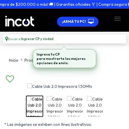
ra de $200.000 o más! 🚚 | Garantías oficiales 🏅 | Compra segura 🔒
¡ARMÁ TU PC!
Enviar a
Ingresar CP y ciudad
Ingresa tu CP
para mostrarte las mejores
Inicio
Productos
Cables
opciones de envío.
* Las imágenes se exhiben con fines ilustrativos.