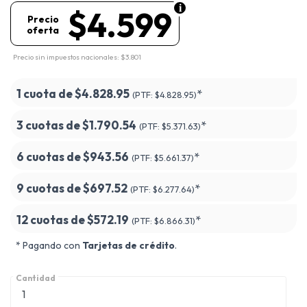
$4.599
Precio
oferta
Precio sin impuestos nacionales: $3.801
1 cuota de
$4.828.95
*
(PTF:
$4.828.95)
3 cuotas de
$1.790.54
*
(PTF:
$5.371.63)
6 cuotas de
$943.56
*
(PTF:
$5.661.37)
9 cuotas de
$697.52
*
(PTF:
$6.277.64)
12 cuotas de
$572.19
*
(PTF:
$6.866.31)
* Pagando con
Tarjetas de crédito
.
Cantidad