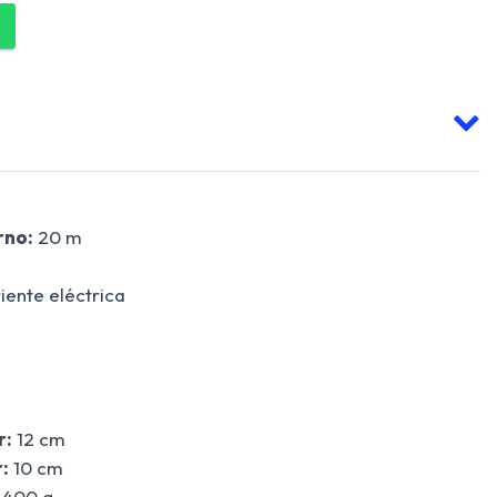
rno:
20 m
iente eléctrica
r:
12 cm
:
10 cm
400 g