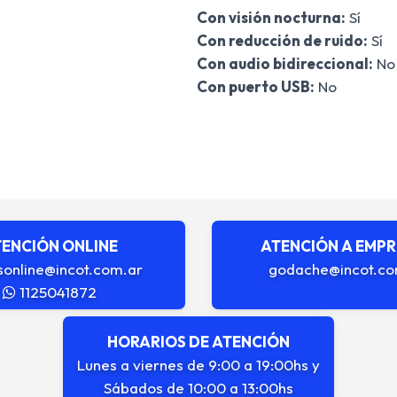
Con visión nocturna:
Sí
Con reducción de ruido:
Sí
Con audio bidireccional:
No
Con puerto USB:
No
ENCIÓN ONLINE
ATENCIÓN A EMP
sonline@incot.com.ar
godache@incot.co
1125041872
HORARIOS DE ATENCIÓN
Lunes a viernes de 9:00 a 19:00hs y
Sábados de 10:00 a 13:00hs