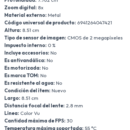
Zoom digital:
8x
Material externo:
Metal
Código universal de producto:
6941264047421
Altura:
8.51 cm
Tipo de sensor de imagen:
CMOS de 2 megapíxeles
Impuesto interno:
0 %
Incluye accesorios:
No
Es antivandálica:
No
Es motorizada:
No
Es marca TOM:
No
Es resistente al agua:
No
Condición del ítem:
Nuevo
Largo:
8.51 cm
Distancia focal del lente:
2.8 mm
Línea:
Color Vu
Cantidad máxima de FPS:
30
Temperatura máxima soportada:
55 °C