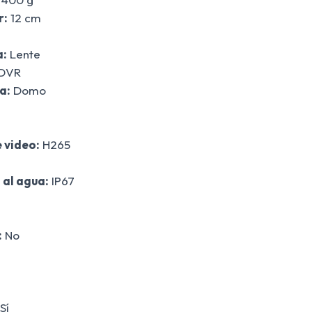
r:
12 cm
a:
Lente
DVR
a:
Domo
 video:
H265
 al agua:
IP67
:
No
Sí