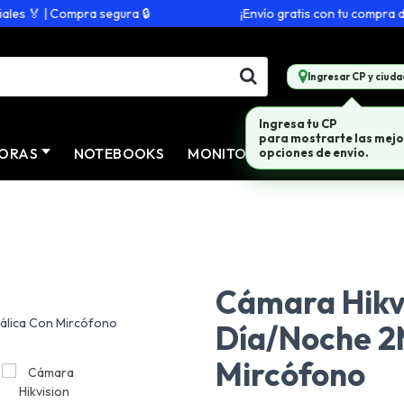
 🏅 | Compra segura 🔒
¡Envío gratis con tu compra de $2
Ingresar CP y ciuda
Ingresa tu CP
para mostrarte las mejo
ORAS
NOTEBOOKS
MONITORES
CONECTIVID
opciones de envío.
Cámara Hikvi
Día/Noche 2
Mircófono