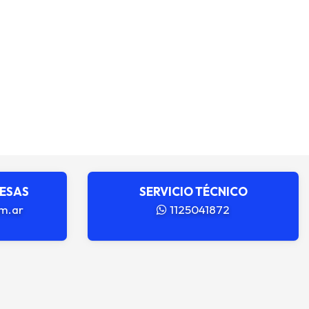
RESAS
SERVICIO TÉCNICO
m.ar
1125041872