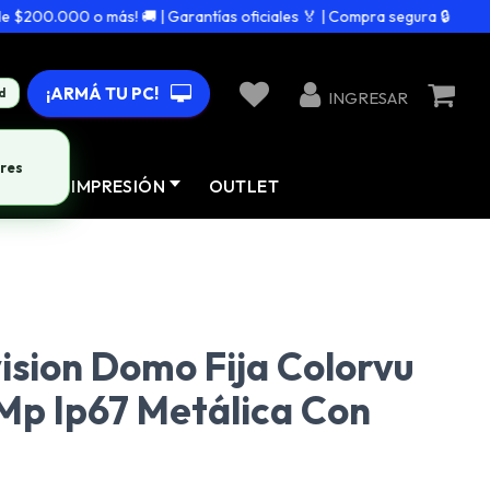
00.000 o más! 🚚 | Garantías oficiales 🏅 | Compra segura 🔒
¡ARMÁ TU PC!
d
INGRESAR
res
AD
IMPRESIÓN
OUTLET
sion Domo Fija Colorvu
Mp Ip67 Metálica Con