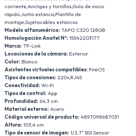
corriente,Anclajes y tornillos,Guía de inicio
rápido,Junta estanca,Plantilla de
montaje,Sujetacables estancos
Modelo alfanumérico:
TAPO C320 128GB
Homologación Anatel Nº:
15542203177
Marca:
TP-Link
Locaciones de la cámara:
Exterior
Color:
Blanco
Asistentes virtuales compatibles:
FireOS
Tipos de conexiones:
220v,RJ45
Conectividad:
Wi-Fi
Tipos de control:
App
Profundidad:
64.3 cm
Material externo:
Acero
Código universal de producto:
4897098687031
Altura:
103.4 cm
Tipo de sensor de imagen:
1/2.7" BSI Sensor