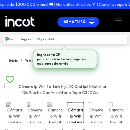
a de $200.000 o más! 🚚 | Garantías oficiales 🏅 | Compra segura 🔒
¡ARMÁ TU PC!
Enviar a
Ingresar CP y ciudad
Ingresa tu CP
Inicio
Productos
Camaras De Seguridad
para mostrarte las mejores
opciones de envío.