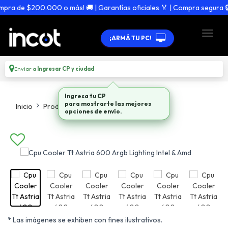
ra de $200.000 o más! 🚚 | Garantías oficiales 🏅 | Compra segura 🔒
¡ARMÁ TU PC!
Enviar a
Ingresar CP y ciudad
Ingresa tu CP
para mostrarte las mejores
Inicio
Productos
Cooler Refrigeracion
opciones de envío.
* Las imágenes se exhiben con fines ilustrativos.