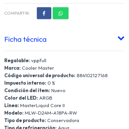
COMPARTIR:
Ficha técnica
Regalable:
vppfull
Marca:
Cooler Master
Código universal de producto:
884102127168
Impuesto interno:
0 %
Condición del ítem:
Nuevo
Color del LED:
ARGB
Línea:
MasterLiquid Core II
Modelo:
MLW-D24M-A18PA-RW
Tipo de producto:
Conservadora
Tipo de refrigeración:
Agua