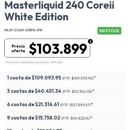
Masterliquid 240 Coreii
White Edition
MLW-D24M-A18PA-RW
EN STOCK
$103.899
Precio
oferta
Precio sin impuestos nacionales: $94.026
1 cuota de
$109.093.95
*
(PTF:
$109.093.95)
3 cuotas de
$40.451.34
*
(PTF:
$121.354.03)
6 cuotas de
$21.316.61
*
(PTF:
$127.899.67)
9 cuotas de
$15.758.02
*
(PTF:
$141.822.14)