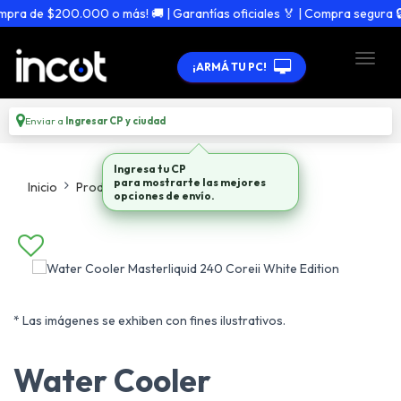
a de $200.000 o más! 🚚 | Garantías oficiales 🏅 | Compra segura 🔒
¡ARMÁ TU PC!
Enviar a
Ingresar CP y ciudad
Ingresa tu CP
para mostrarte las mejores
Inicio
Productos
Cooler Refrigeracion
opciones de envío.
* Las imágenes se exhiben con fines ilustrativos.
Water Cooler