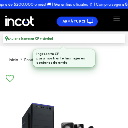
 de $200.000 o más! 🚚 | Garantías oficiales 🏅 | Compra segura 🔒
¡ARMÁ TU PC!
Enviar a
Ingresar CP y ciudad
Ingresa tu CP
Inicio
Productos
Gabinetes
para mostrarte las mejores
opciones de envío.