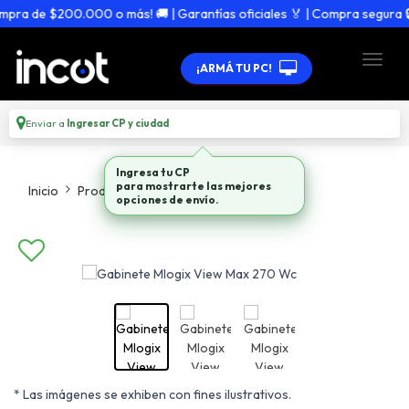
pra de $200.000 o más! 🚚 | Garantías oficiales 🏅 | Compra segura 🔒
¡ARMÁ TU PC!
Enviar a
Ingresar CP y ciudad
Ingresa tu CP
para mostrarte las mejores
Inicio
Productos
Gabinetes
opciones de envío.
* Las imágenes se exhiben con fines ilustrativos.