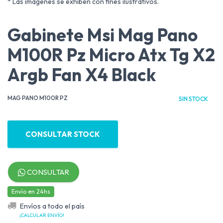
* Las imágenes se exhiben con fines ilustrativos.
Gabinete Msi Mag Pano
M100R Pz Micro Atx Tg X2
Argb Fan X4 Black
MAG PANO M100R PZ
SIN STOCK
CONSULTAR STOCK
CONSULTAR
Envío en 24hs
Envíos a todo el país
¡CALCULAR ENVÍO!