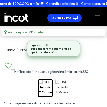
a de $200.000 o más! 🚚 | Garantías oficiales 🏅 | Compra segura 🔒
¡ARMÁ TU PC!
Enviar a
Ingresar CP y ciudad
Ingresa tu CP
para mostrarte las mejores
Inicio
Productos
Kit Teclado Mouse
opciones de envío.
* Las imágenes se exhiben con fines ilustrativos.