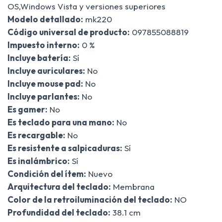
OS,Windows Vista y versiones superiores
Modelo detallado:
mk220
Código universal de producto:
097855088819
Impuesto interno:
0 %
Incluye batería:
Sí
Incluye auriculares:
No
Incluye mouse pad:
No
Incluye parlantes:
No
Es gamer:
No
Es teclado para una mano:
No
Es recargable:
No
Es resistente a salpicaduras:
Sí
Es inalámbrico:
Sí
Condición del ítem:
Nuevo
Arquitectura del teclado:
Membrana
Color de la retroiluminación del teclado:
NO
Profundidad del teclado:
38.1 cm