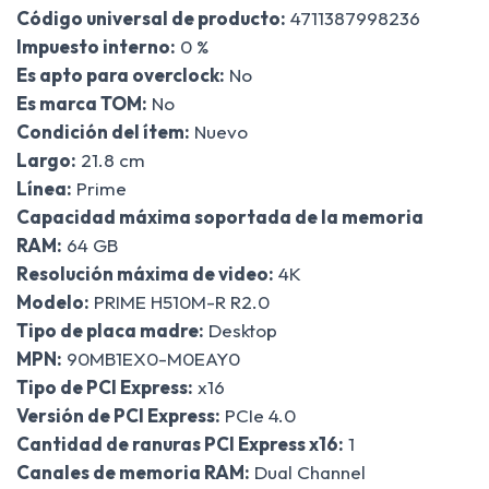
Código universal de producto:
4711387998236
Impuesto interno:
0 %
Es apto para overclock:
No
Es marca TOM:
No
Condición del ítem:
Nuevo
Largo:
21.8 cm
Línea:
Prime
Capacidad máxima soportada de la memoria
RAM:
64 GB
Resolución máxima de video:
4K
Modelo:
PRIME H510M-R R2.0
Tipo de placa madre:
Desktop
MPN:
90MB1EX0-M0EAY0
Tipo de PCI Express:
x16
Versión de PCI Express:
PCIe 4.0
Cantidad de ranuras PCI Express x16:
1
Canales de memoria RAM:
Dual Channel