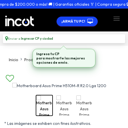
ra de $200.000 o más! 🚚 | Garantías oficiales 🏅 | Compra segura 🔒
¡ARMÁ TU PC!
Enviar a
Ingresar CP y ciudad
Ingresa tu CP
para mostrarte las mejores
Inicio
Productos
Motherboards
opciones de envío.
* Las imágenes se exhiben con fines ilustrativos.