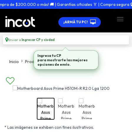
ra de $200.000 o más! 🚚 | Garantías oficiales 🏅 | Compra segura 🔒
¡ARMÁ TU PC!
Enviar a
Ingresar CP y ciudad
Ingresa tu CP
para mostrarte las mejores
Inicio
Productos
Motherboards
opciones de envío.
* Las imágenes se exhiben con fines ilustrativos.