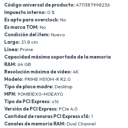
Código universal de producto:
4711387998236
Impuesto interno:
0 %
Es apto para overclock:
No
Es marca TOM:
No
Condición del ítem:
Nuevo
Largo:
21.8 cm
Línea:
Prime
Capacidad máxima soportada de la memoria
RAM:
64 GB
Resolución máxima de video:
4K
Modelo:
PRIME H510M-R R2.0
Tipo de placa madre:
Desktop
MPN:
90MB1EX0-M0EAY0
Tipo de PCI Express:
x16
Versión de PCI Express:
PCIe 4.0
Cantidad de ranuras PCI Express x16:
1
Canales de memoria RAM:
Dual Channel