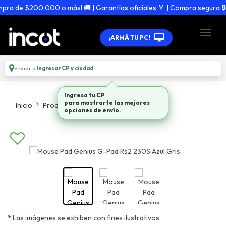
a de $200.000 o más! 🚚 | Garantías oficiales 🏅 | Compra segura 🔒
¡ARMÁ TU PC!
Enviar a
Ingresar CP y ciudad
Ingresa tu CP
para mostrarte las mejores
Inicio
Productos
Mouse Pads
opciones de envío.
* Las imágenes se exhiben con fines ilustrativos.