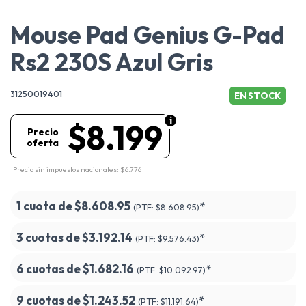
Mouse Pad Genius G-Pad
Rs2 230S Azul Gris
31250019401
EN STOCK
$8.199
Precio
oferta
Precio sin impuestos nacionales: $6.776
1 cuota de
$8.608.95
*
(PTF:
$8.608.95)
3 cuotas de
$3.192.14
*
(PTF:
$9.576.43)
6 cuotas de
$1.682.16
*
(PTF:
$10.092.97)
9 cuotas de
$1.243.52
*
(PTF:
$11.191.64)