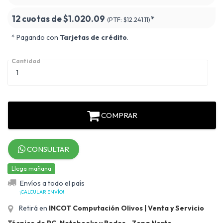
12 cuotas de
$1.020.09
*
(PTF:
$12.241.11)
* Pagando con
Tarjetas de crédito
.
Cantidad
COMPRAR
CONSULTAR
Llega mañana
Envíos a todo el país
¡CALCULAR ENVÍO!
Retirá en
INCOT Computación Olivos | Venta y Servicio
Técnico de PC, Notebooks y Redes - Zona Norte
.