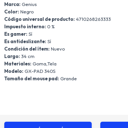
Marca:
Genius
Color:
Negro
Código universal de producto:
4710268263333
Impuesto interno:
0 %
Es gamer:
Sí
Es antideslizante:
Sí
Condición del ítem:
Nuevo
Largo:
34 cm
Materiales:
Goma,Tela
Modelo:
GX-PAD 340S
Tamaño del mouse pad:
Grande