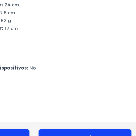
r:
24 cm
:
8 cm
82 g
r:
17 cm
ispositivos:
No