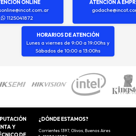
ENCIÓN ONLINE
ATENCIÓN A EMP
sonline@incot.com.ar
godache@incot.co
1125041872
HORARIOS DE ATENCIÓN
Lunes a viernes de 9:00 a 19:00hs y
Sábados de 10:00 a 13:00hs
MPUTACIÓN
¿DÓNDE ESTAMOS?
ENTA Y
Corrientes 1397, Olivos, Buenos Aires
ÉCNICO DE