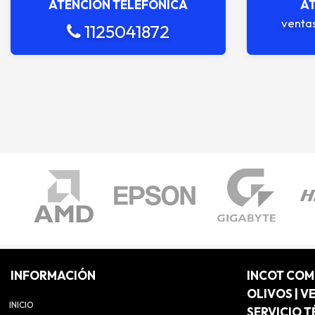
ATENCIÓN TELEFÓNICA
AT
venta
1125041872
INFORMACIÓN
INCOT CO
OLIVOS | V
INICIO
SERVICIO T