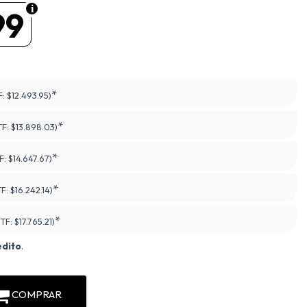
99
*
F:
$12.493.95)
*
TF:
$13.898.03)
*
F:
$14.647.67)
*
TF:
$16.242.14)
*
PTF:
$17.765.21)
édito
.
COMPRAR