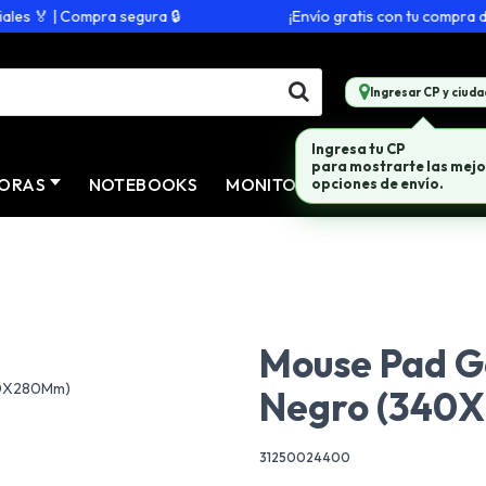
s 🏅 | Compra segura 🔒
¡Envío gratis con tu compra de $
Ingresar CP y ciuda
Ingresa tu CP
para mostrarte las mejo
ORAS
NOTEBOOKS
MONITORES
CONECTIVID
opciones de envío.
Mouse Pad G
Negro (340
31250024400