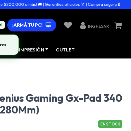
200.000 o más! 🚚 | Garantías oficiales 🏅 | Compra segura 🔒
¡ARMÁ TU PC!
d
INGRESAR
res
AD
IMPRESIÓN
OUTLET
enius Gaming Gx-Pad 340
X280Mm)
EN STOCK