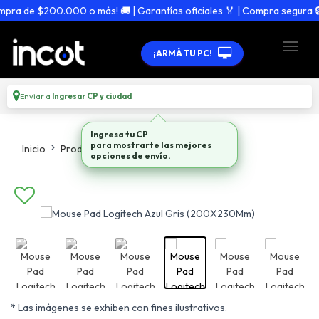
a de $200.000 o más! 🚚 | Garantías oficiales 🏅 | Compra segura 🔒
¡ARMÁ TU PC!
Enviar a
Ingresar CP y ciudad
Ingresa tu CP
para mostrarte las mejores
Inicio
Productos
Mouse Pads
opciones de envío.
* Las imágenes se exhiben con fines ilustrativos.