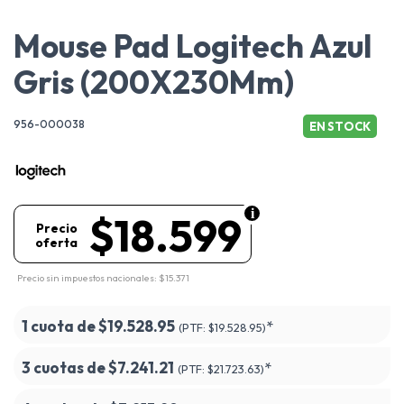
Mouse Pad Logitech Azul
Gris (200X230Mm)
956-000038
EN STOCK
$18.599
Precio
oferta
Precio sin impuestos nacionales: $15.371
1 cuota de
$19.528.95
*
(PTF:
$19.528.95)
3 cuotas de
$7.241.21
*
(PTF:
$21.723.63)