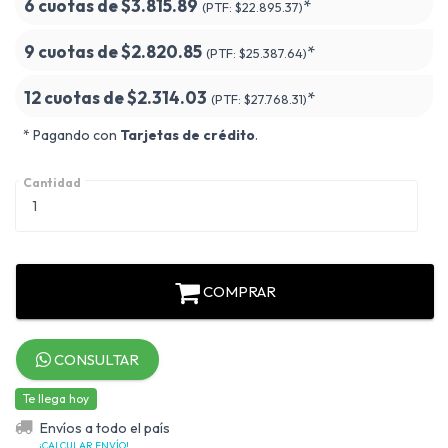
6 cuotas de
$3.815.89
*
(PTF:
$22.895.37)
9 cuotas de
$2.820.85
*
(PTF:
$25.387.64)
12 cuotas de
$2.314.03
*
(PTF:
$27.768.31)
* Pagando con
Tarjetas de crédito
.
Cantidad
COMPRAR
CONSULTAR
Te llega hoy
Envíos a todo el país
¡CALCULAR ENVÍO!