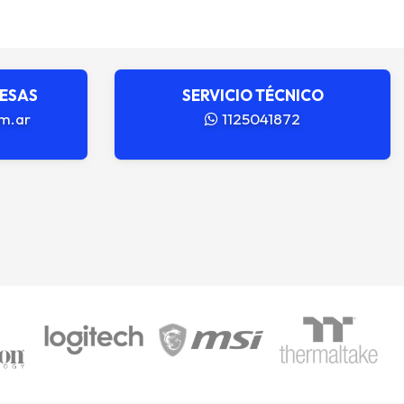
RESAS
SERVICIO TÉCNICO
m.ar
1125041872