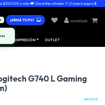
200.000 o más! 🚚 | Garantías oficiales 🏅 | Compra segura 🔒
¡ARMÁ TU PC!
d
INGRESAR
res
AD
IMPRESIÓN
OUTLET
ogitech G740 L Gaming
m)
SIN STOCK