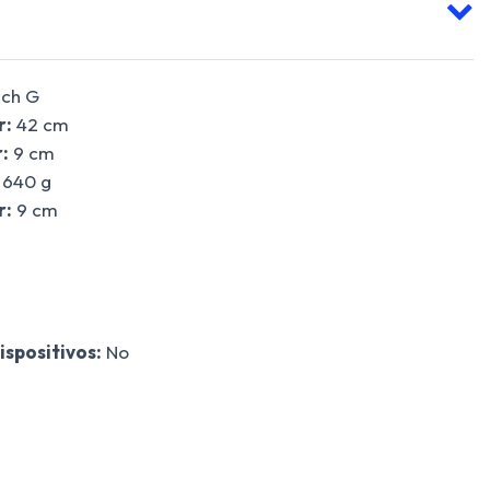
ech G
r:
42 cm
:
9 cm
640 g
r:
9 cm
ispositivos:
No