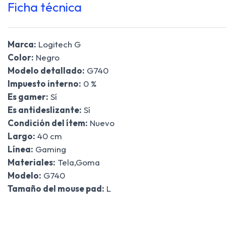
Ficha técnica
Marca:
Logitech G
Color:
Negro
Modelo detallado:
G740
Impuesto interno:
0 %
Es gamer:
Sí
Es antideslizante:
Sí
Condición del ítem:
Nuevo
Largo:
40 cm
Línea:
Gaming
Materiales:
Tela,Goma
Modelo:
G740
Tamaño del mouse pad:
L