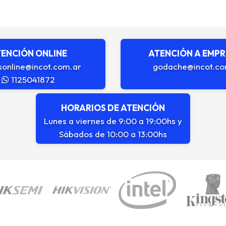
ENCIÓN ONLINE
ATENCIÓN A EMP
sonline@incot.com.ar
godache@incot.co
1125041872
HORARIOS DE ATENCIÓN
Lunes a viernes de 9:00 a 19:00hs y
Sábados de 10:00 a 13:00hs