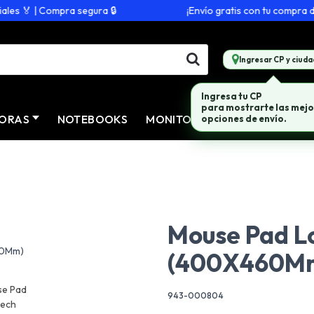
s 🏅 | Compra segura 🔒
¡Envío gratis con tu compra de $
Ingresar CP y ciuda
Ingresa tu CP
para mostrarte las mejo
ORAS
NOTEBOOKS
MONITORES
CONECTIVID
opciones de envío.
Mouse Pad L
(400X460M
943-000804