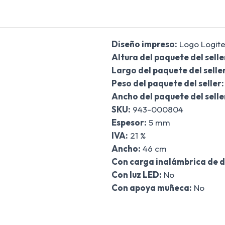
Diseño impreso:
Logo Logit
Altura del paquete del selle
Largo del paquete del seller
Peso del paquete del seller:
Ancho del paquete del selle
SKU:
943-000804
Espesor:
5 mm
IVA:
21 %
Ancho:
46 cm
Con carga inalámbrica de d
Con luz LED:
No
Con apoya muñeca:
No