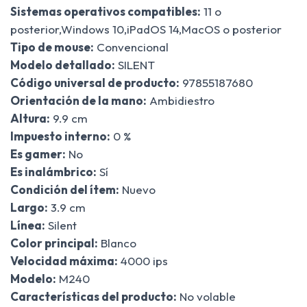
Sistemas operativos compatibles:
11 o
posterior,Windows 10,iPadOS 14,MacOS o posterior
Tipo de mouse:
Convencional
Modelo detallado:
SILENT
Código universal de producto:
97855187680
Orientación de la mano:
Ambidiestro
Altura:
9.9 cm
Impuesto interno:
0 %
Es gamer:
No
Es inalámbrico:
Sí
Condición del ítem:
Nuevo
Largo:
3.9 cm
Línea:
Silent
Color principal:
Blanco
Velocidad máxima:
4000 ips
Modelo:
M240
Características del producto:
No volable