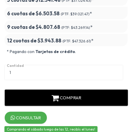
(PTF:
$37.024.43)
6 cuotas de
$6.503.58
*
(PTF:
$39.021.47)
9 cuotas de
$4.807.68
*
(PTF:
$43.269.14)
12 cuotas de
$3.943.88
*
(PTF:
$47.326.61)
* Pagando con
Tarjetas de crédito
.
Cantidad
COMPRAR
CONSULTAR
Comprando el sábado luego de las 12, recibís el lunes!