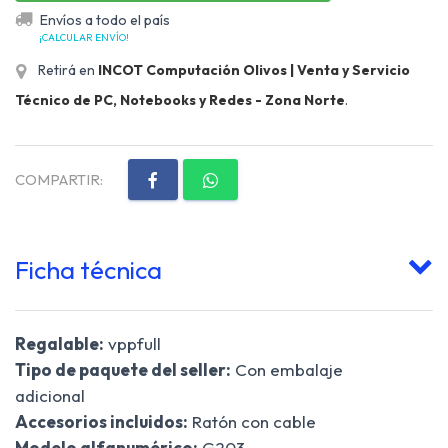
Envíos a todo el país
¡CALCULAR ENVÍO!
Retirá en
INCOT Computación Olivos | Venta y Servicio
Técnico de PC, Notebooks y Redes - Zona Norte
.
COMPARTIR:
Ficha técnica
Regalable:
vppfull
Tipo de paquete del seller:
Con embalaje
adicional
Accesorios incluidos:
Ratón con cable
Modelo alfanumérico:
G203