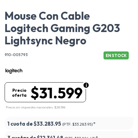
Mouse Con Cable
Logitech Gaming G203
Lightsync Negro
910-005793
EN STOCK
$31.599
Precio
oferta
Precio sin impuestos nacionales: $28.596
1 cuota de
$33.283.95
*
(PTF:
$33.283.95)
3 cuotas de
$12.341.48
*