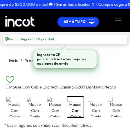
a de $200.000 o más! 🚚 | Garantías oficiales 🏅 | Compra segura 🔒
¡ARMÁ TU PC!
Enviar a
Ingresar CP y ciudad
Ingresa tu CP
Inicio
Productos
Mouses
para mostrarte las mejores
opciones de envío.
* Las imágenes se exhiben con fines ilustrativos.