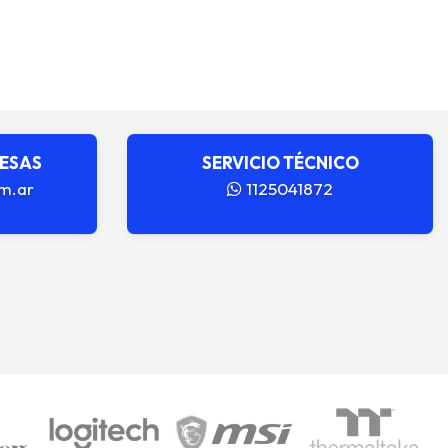
RESAS
SERVICIO TÉCNICO
m.ar
1125041872