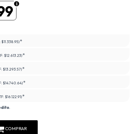
99
*
:
$11.338.95)
*
TF:
$12.613.23)
*
F:
$13.293.57)
*
F:
$14.740.64)
*
TF:
$16.122.91)
édito
.
COMPRAR