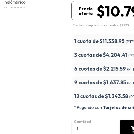
$10.7
Precio
oferta
Precio sin impuestos nacionales: $9.773
1 cuota de
$11.338.95
(PTF
3 cuotas de
$4.204.41
(P
6 cuotas de
$2.215.59
(PT
9 cuotas de
$1.637.85
(PT
12 cuotas de
$1.343.58
(P
* Pagando con
Tarjetas de cr
Cantidad