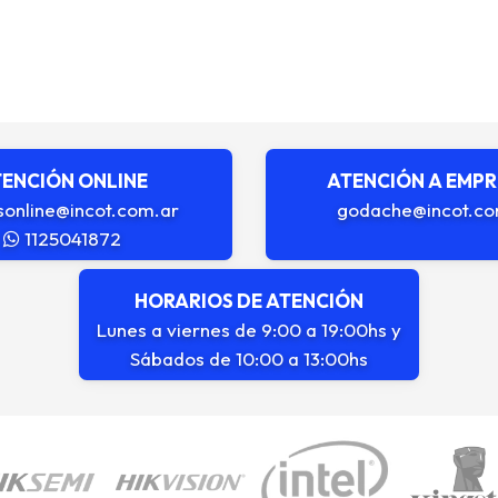
ENCIÓN ONLINE
ATENCIÓN A EMP
sonline@incot.com.ar
godache@incot.co
1125041872
HORARIOS DE ATENCIÓN
Lunes a viernes de 9:00 a 19:00hs y
Sábados de 10:00 a 13:00hs