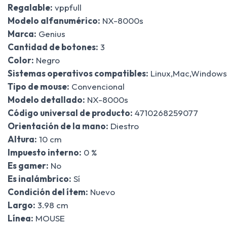
Regalable:
vppfull
Modelo alfanumérico:
NX-8000s
Marca:
Genius
Cantidad de botones:
3
Color:
Negro
Sistemas operativos compatibles:
Linux,Mac,Windows
Tipo de mouse:
Convencional
Modelo detallado:
NX-8000s
Código universal de producto:
4710268259077
Orientación de la mano:
Diestro
Altura:
10 cm
Impuesto interno:
0 %
Es gamer:
No
Es inalámbrico:
Sí
Condición del ítem:
Nuevo
Largo:
3.98 cm
Línea:
MOUSE