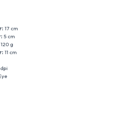
r:
17 cm
:
5 cm
120 g
r:
11 cm
dpi
Eye