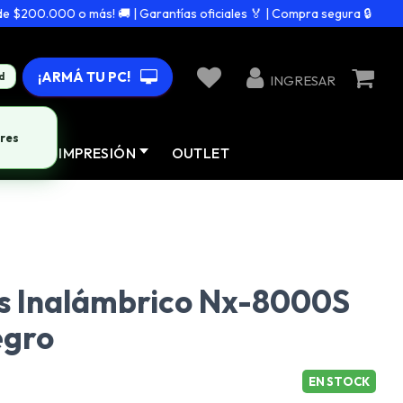
200.000 o más! 🚚 | Garantías oficiales 🏅 | Compra segura 🔒
¡ARMÁ TU PC!
d
INGRESAR
res
AD
IMPRESIÓN
OUTLET
s Inalámbrico Nx-8000S
egro
EN STOCK