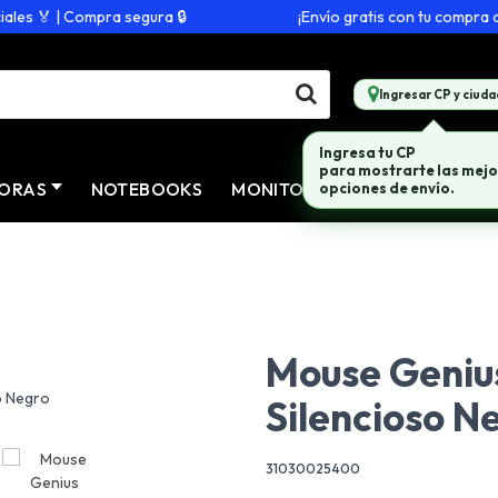
s 🏅 | Compra segura 🔒
¡Envío gratis con tu compra de $
Ingresar CP y ciuda
Ingresa tu CP
para mostrarte las mejo
ORAS
NOTEBOOKS
MONITORES
CONECTIVID
opciones de envío.
Mouse Geniu
Silencioso N
31030025400