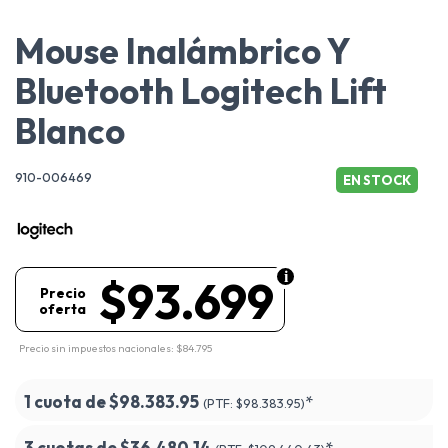
Mouse Inalámbrico Y
Bluetooth Logitech Lift
Blanco
910-006469
EN STOCK
$93.699
Precio
oferta
Precio sin impuestos nacionales: $84.795
1 cuota de
$98.383.95
*
(PTF:
$98.383.95)
3 cuotas de
$36.480.14
*