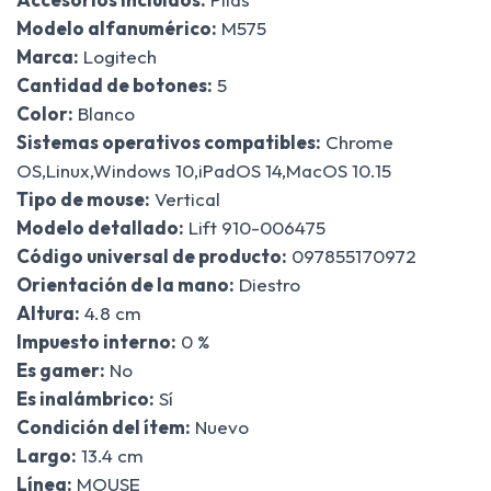
Modelo alfanumérico:
M575
Marca:
Logitech
Cantidad de botones:
5
Color:
Blanco
Sistemas operativos compatibles:
Chrome
OS,Linux,Windows 10,iPadOS 14,MacOS 10.15
Tipo de mouse:
Vertical
Modelo detallado:
Lift 910-006475
Código universal de producto:
097855170972
Orientación de la mano:
Diestro
Altura:
4.8 cm
Impuesto interno:
0 %
Es gamer:
No
Es inalámbrico:
Sí
Condición del ítem:
Nuevo
Largo:
13.4 cm
Línea:
MOUSE