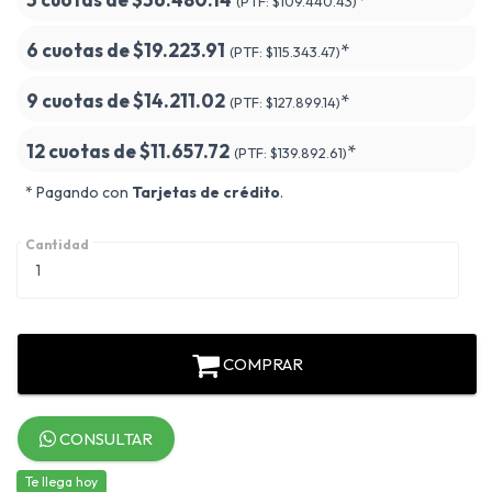
(PTF:
$109.440.43)
6 cuotas de
$19.223.91
*
(PTF:
$115.343.47)
9 cuotas de
$14.211.02
*
(PTF:
$127.899.14)
12 cuotas de
$11.657.72
*
(PTF:
$139.892.61)
* Pagando con
Tarjetas de crédito
.
Cantidad
COMPRAR
CONSULTAR
Te llega hoy