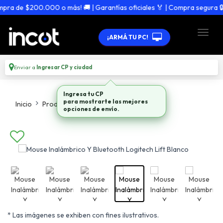
a de $200.000 o más! 🚚 | Garantías oficiales 🏅 | Compra segura 🔒
¡ARMÁ TU PC!
Enviar a
Ingresar CP y ciudad
Ingresa tu CP
para mostrarte las mejores
Inicio
Productos
Mouses
opciones de envío.
* Las imágenes se exhiben con fines ilustrativos.