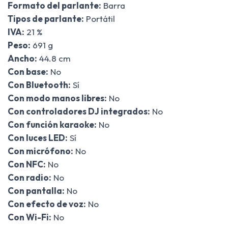
Formato del parlante:
Barra
Tipos de parlante:
Portátil
IVA:
21 %
Peso:
691 g
Ancho:
44.8 cm
Con base:
No
Con Bluetooth:
Sí
Con modo manos libres:
No
Con controladores DJ integrados:
No
Con función karaoke:
No
Con luces LED:
Sí
Con micrófono:
No
Con NFC:
No
Con radio:
No
Con pantalla:
No
Con efecto de voz:
No
Con Wi-Fi:
No