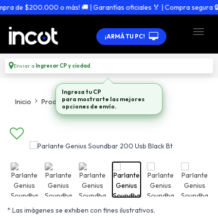
a de $200.000 o más! 🚚 | Garantías oficiales 🏅 | Compra segura 🔒
¡ARMÁ TU PC!
Enviar a
Ingresar CP y ciudad
Ingresa tu CP
Inicio
Productos
Parlantes
para mostrarte las mejores
opciones de envío.
* Las imágenes se exhiben con fines ilustrativos.