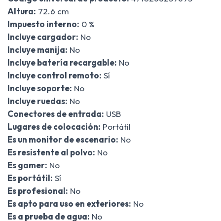
Altura:
72.6 cm
Impuesto interno:
0 %
Incluye cargador:
No
Incluye manija:
No
Incluye batería recargable:
No
Incluye control remoto:
Sí
Incluye soporte:
No
Incluye ruedas:
No
Conectores de entrada:
USB
Lugares de colocación:
Portátil
Es un monitor de escenario:
No
Es resistente al polvo:
No
Es gamer:
No
Es portátil:
Sí
Es profesional:
No
Es apto para uso en exteriores:
No
Es a prueba de agua:
No