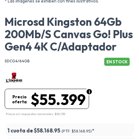
* Las imágenes se exhiben con fines ilustrativos.
Microsd Kingston 64Gb
200Mb/S Canvas Go! Plus
Gen4 4K C/Adaptador
SDCG4/64GB
EN STOCK
$55.399
Precio
oferta
Precio sin impuestos nacionales: $50.135
1 cuota de
$58.168.95
*
(PTF:
$58.168.95)