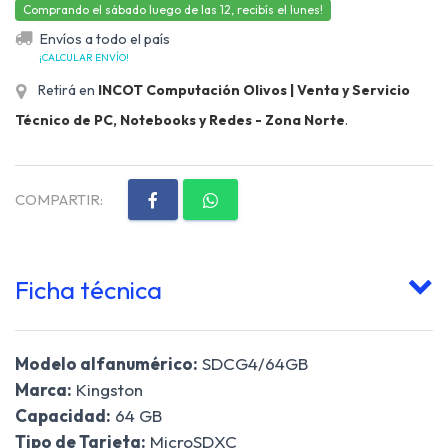
Comprando el sábado luego de las 12, recibís el lunes!
Envíos a todo el país
¡CALCULAR ENVÍO!
Retirá en
INCOT Computación Olivos | Venta y Servicio
Técnico de PC, Notebooks y Redes - Zona Norte
.
COMPARTIR:
Ficha técnica
Modelo alfanumérico:
SDCG4/64GB
Marca:
Kingston
Capacidad:
64 GB
Tipo de Tarjeta:
MicroSDXC