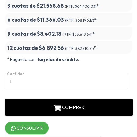
3 cuotas de
$21.568.68
*
(PTF:
$64.706.03)
6 cuotas de
$11.366.03
*
(PTF:
$68.196.17)
9 cuotas de
$8.402.18
*
(PTF:
$75.619.64)
12 cuotas de
$6.892.56
*
(PTF:
$82.710.71)
* Pagando con
Tarjetas de crédito
.
Cantidad
COMPRAR
CONSULTAR