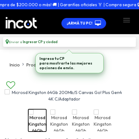
ra de $200.000 o más! 🚚 | Garantías oficiales 🏅 | Compra segura 🔒
¡ARMÁ TU PC!
Enviar a
Ingresar CP y ciudad
Ingresa tu CP
para mostrarte las mejores
Inicio
Productos
Pendrives Memorias Sd
opciones de envío.