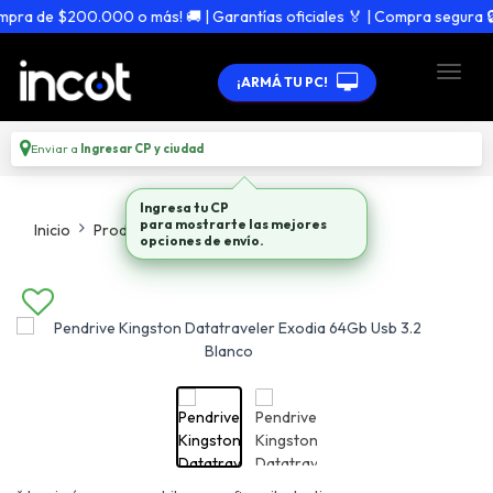
ra de $200.000 o más! 🚚 | Garantías oficiales 🏅 | Compra segura 🔒
¡ARMÁ TU PC!
Enviar a
Ingresar CP y ciudad
Ingresa tu CP
para mostrarte las mejores
Inicio
Productos
Pendrives Memorias Sd
opciones de envío.