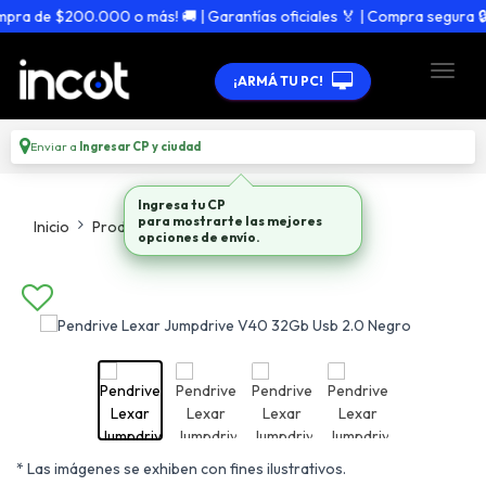
a de $200.000 o más! 🚚 | Garantías oficiales 🏅 | Compra segura 🔒
¡ARMÁ TU PC!
Enviar a
Ingresar CP y ciudad
Ingresa tu CP
para mostrarte las mejores
Inicio
Productos
Pendrives Memorias Sd
opciones de envío.
* Las imágenes se exhiben con fines ilustrativos.