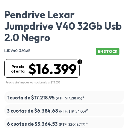
Pendrive Lexar
Jumpdrive V40 32Gb Usb
2.0 Negro
LJDV40-32GAB
EN STOCK
$16.399
Precio
oferta
Precio sin impuestos nacionales: $13.553
1 cuota de
$17.218.95
*
(PTF:
$17.218.95)
3 cuotas de
$6.384.68
*
(PTF:
$19.154.03)
6 cuotas de
$3.364.53
*
(PTF:
$20.187.17)