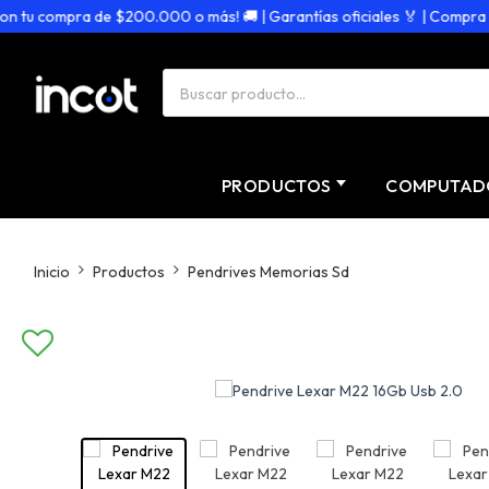
 tu compra de $200.000 o más! 🚚 | Garantías oficiales 🏅 | Compra segu
PRODUCTOS
COMPUTAD
Inicio
Productos
Pendrives Memorias Sd