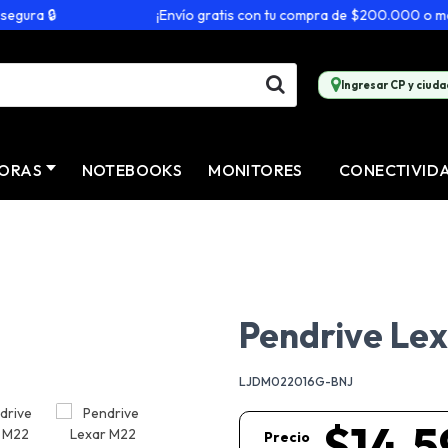
ra 🔒
¡Envío gratis con tu compra de $200.000 o más! 🚚
Ingresar CP y ciuda
ORAS
NOTEBOOKS
MONITORES
CONECTIVID
Pendrive Lex
LJDM022016G-BNJ
$14.5
Precio