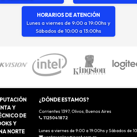
HORARIOS DE ATENCIÓN
Lunes a viernes de 9:00 a 19:00hs y
Sábados de 10:00 a 13:00hs
MPUTACIÓN
¿DÓNDE ESTAMOS?
ENTA Y
Corrientes 1397, Olivos, Buenos Aires
ÉCNICO DE
1125041872
OOKS Y
Lunes a viernes de 9:00 a 19:00hs y Sábados de 1
ONA NORTE
ventasonline@incot.com.ar