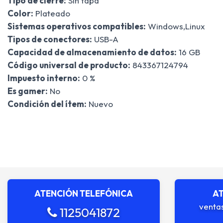
Tipo de cierre:
Sin tapa
Color:
Plateado
Sistemas operativos compatibles:
Windows,Linux
Tipos de conectores:
USB-A
Capacidad de almacenamiento de datos:
16 GB
Código universal de producto:
843367124794
Impuesto interno:
0 %
Es gamer:
No
Condición del ítem:
Nuevo
ATENCIÓN TELEFÓNICA
AT
venta
1125041872