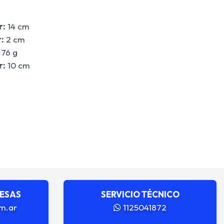
r:
14 cm
:
2 cm
76 g
r:
10 cm
RESAS
SERVICIO TÉCNICO
m.ar
1125041872