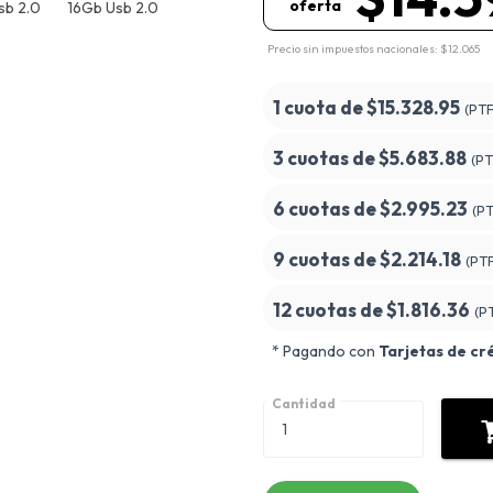
oferta
Precio sin impuestos nacionales: $12.065
1 cuota de
$15.328.95
(PT
3 cuotas de
$5.683.88
(PT
6 cuotas de
$2.995.23
(P
9 cuotas de
$2.214.18
(PT
12 cuotas de
$1.816.36
(P
* Pagando con
Tarjetas de cr
Cantidad