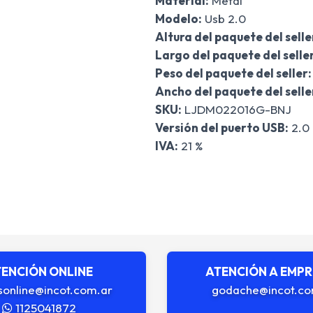
Material:
Metal
Modelo:
Usb 2.0
Altura del paquete del selle
Largo del paquete del seller
Peso del paquete del seller:
Ancho del paquete del selle
SKU:
LJDM022016G-BNJ
Versión del puerto USB:
2.0
IVA:
21 %
ENCIÓN ONLINE
ATENCIÓN A EMP
sonline@incot.com.ar
godache@incot.co
1125041872