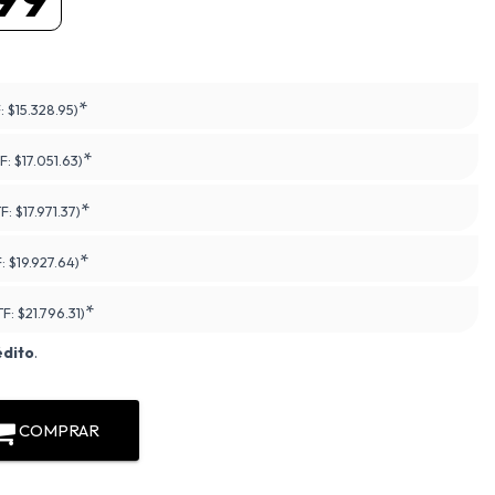
*
F:
$15.328.95)
*
F:
$17.051.63)
*
TF:
$17.971.37)
*
F:
$19.927.64)
*
TF:
$21.796.31)
édito
.
COMPRAR