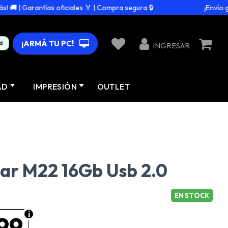
 | Garantías oficiales 🏅 | Compra segura 🔒
¡Envío grat
¡ARMÁ TU PC!
d
INGRESAR
AD
IMPRESIÓN
OUTLET
ar M22 16Gb Usb 2.0
EN STOCK
99