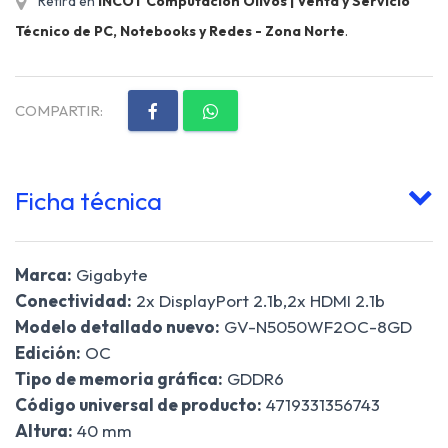
Retirá en
INCOT Computación Olivos | Venta y Servicio
Técnico de PC, Notebooks y Redes - Zona Norte
.
COMPARTIR:
Ficha técnica
Marca:
Gigabyte
Conectividad:
2x DisplayPort 2.1b,2x HDMI 2.1b
Modelo detallado nuevo:
GV-N5050WF2OC-8GD
Edición:
OC
Tipo de memoria gráfica:
GDDR6
Código universal de producto:
4719331356743
Altura:
40 mm