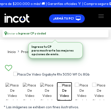
ra de $200.000 o más! 🚚 | Garantías oficiales 🏅 | Compra segura 🔒
¡ARMÁ TU PC!
Enviar a
Ingresar CP y ciudad
Ingresa tu CP
para mostrarte las mejores
Inicio
Productos
Placas De Video
opciones de envío.
* Las imágenes se exhiben con fines ilustrativos.