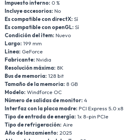
Impuesto interno:
0 %
Incluye accesorios:
No
Es compatible con directX:
Sí
Es compatible con openGL:
Sí
Condición del ítem:
Nuevo
Largo:
199 mm
Línea:
GeForce
Fabricante:
Nvidia
Resolución máxima:
8K
Bus de memoria:
128 bit
Tamaño de la memoria:
8 GB
Modelo:
Windforce OC
Número de salidas de monitor:
4
Interfaz con la placa madre:
PCI Express 5.0 x8
Tipo de entrada de energía:
1x 8-pin PCIe
Tipo de refrigeración:
Aire
Año de lanzamiento:
2025