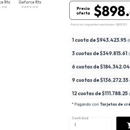
$898
Precio
oferta
Precio sin impuestos nacionales: $813.121
1 cuota de
$943.423.95
(
3 cuotas de
$349.815.61
6 cuotas de
$184.342.04
9 cuotas de
$136.272.35
12 cuotas de
$111.788.25
* Pagando con
Tarjetas de cr
Cantidad