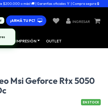
200.000 o más! 🚚 | Garantías oficiales 🏅 | Compra segura 🔒
¡ARMÁ TU PC!
d
INGRESAR
res
AD
IMPRESIÓN
OUTLET
eo Msi Geforce Rtx 5050
Oc
EN STOCK