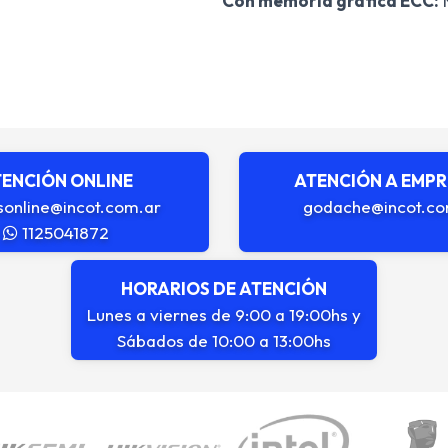
Con memoria gráfica ECC:
ENCIÓN ONLINE
ATENCIÓN A EMP
sonline@incot.com.ar
godache@incot.co
1125041872
HORARIOS DE ATENCIÓN
Lunes a viernes de 9:00 a 19:00hs y
Sábados de 10:00 a 13:00hs