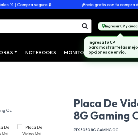
s 🏅 | Compra segura 🔒
¡Envío gratis con tu compra de $
Ingresar CP y ciuda
Ingresa tu CP
para mostrarte las mejo
ORAS
NOTEBOOKS
MONITORES
CONECTIVID
opciones de envío.
Placa De Vid
8G Gaming 
RTX 5050 8G GAMING OC