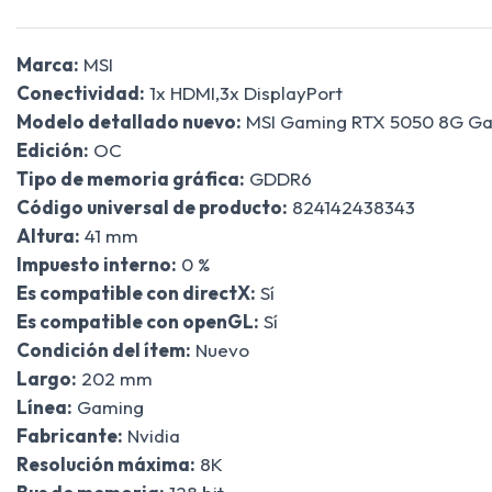
Marca:
MSI
Conectividad:
1x HDMI,3x DisplayPort
Modelo detallado nuevo:
MSI Gaming RTX 5050 8G G
Edición:
OC
Tipo de memoria gráfica:
GDDR6
Código universal de producto:
824142438343
Altura:
41 mm
Impuesto interno:
0 %
Es compatible con directX:
Sí
Es compatible con openGL:
Sí
Condición del ítem:
Nuevo
Largo:
202 mm
Línea:
Gaming
Fabricante:
Nvidia
Resolución máxima:
8K