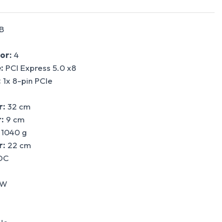
B
or:
4
:
PCI Express 5.0 x8
:
1x 8-pin PCIe
r:
32 cm
:
9 cm
1040 g
r:
22 cm
OC
 W