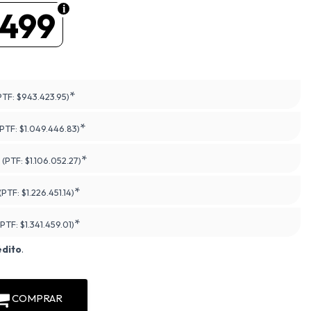
.499
*
PTF:
$943.423.95)
*
(PTF:
$1.049.446.83)
*
(PTF:
$1.106.052.27)
*
(PTF:
$1.226.451.14)
*
(PTF:
$1.341.459.01)
édito
.
COMPRAR