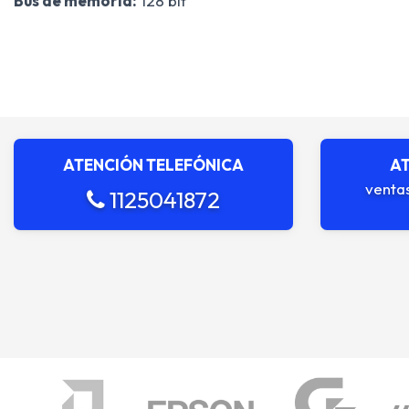
Bus de memoria:
128 bit
ATENCIÓN TELEFÓNICA
AT
venta
1125041872