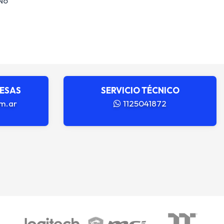
No
RESAS
SERVICIO TÉCNICO
m.ar
1125041872