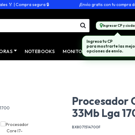
 🏅 | Compra segura 🔒
¡Envío gratis con tu compra de $
Ingresar CP y ciuda
Ingresa tu CP
para mostrarte las mejo
ORAS
NOTEBOOKS
MONITORES
CONECTIVID
opciones de envío.
Procesador C
33Mb Lga 17
BX8071514700F