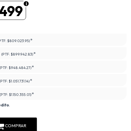
.499
*
PTF:
$809.023.95)
*
(PTF:
$899.942.83)
*
(PTF:
$948.484.27)
*
(PTF:
$1.051.731.14)
*
(PTF:
$1.150.355.01)
édito
.
COMPRAR