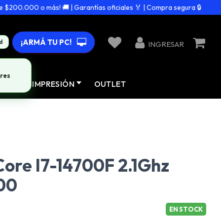
200.000 o más! 🚚 | Garantías oficiales 🏅 | Compra segura 🔒
¡ARMÁ TU PC!
d
INGRESAR
res
AD
IMPRESIÓN
OUTLET
ore I7-14700F 2.1Ghz
00
EN STOCK