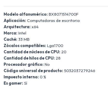
Modelo alfanumérico:
BX8071514700F
Aplicación:
Computadoras de escritorio
Arquitectura:
x64
Marca:
Intel
Caché:
33 MB
Zócalos compatibles:
Lga1700
Cantidad de núcleos de CPU:
20
Cantidad de hilos de CPU:
28
Procesador gráfico:
No
Código universal de producto:
5032037279246
Impuesto interno:
0 %
Es gamer:
Sí