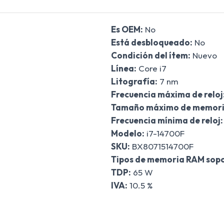
Es OEM:
No
Está desbloqueado:
No
Condición del ítem:
Nuevo
Línea:
Core i7
Litografía:
7 nm
Frecuencia máxima de reloj
Tamaño máximo de memori
Frecuencia mínima de reloj:
Modelo:
i7-14700F
SKU:
BX8071514700F
Tipos de memoria RAM sop
TDP:
65 W
IVA:
10.5 %