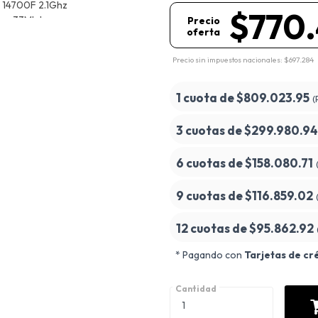
$770
Precio
oferta
Precio sin impuestos nacionales: $697.284
1 cuota de
$809.023.95
(
3 cuotas de
$299.980.94
6 cuotas de
$158.080.71
9 cuotas de
$116.859.02
12 cuotas de
$95.862.92
* Pagando con
Tarjetas de cr
Cantidad