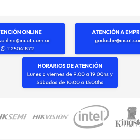
ENCIÓN ONLINE
ATENCIÓN A EMP
sonline@incot.com.ar
godache@incot.co
1125041872
HORARIOS DE ATENCIÓN
Lunes a viernes de 9:00 a 19:00hs y
Sábados de 10:00 a 13:00hs