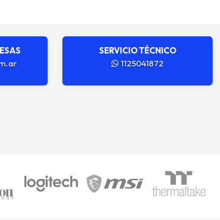
RESAS
SERVICIO TÉCNICO
m.ar
1125041872