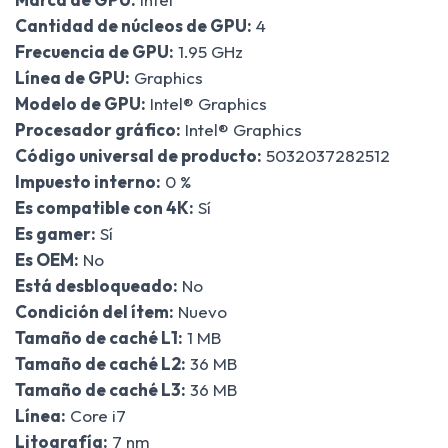
Cantidad de núcleos de GPU:
4
Frecuencia de GPU:
1.95 GHz
Línea de GPU:
Graphics
Modelo de GPU:
Intel® Graphics
Procesador gráfico:
Intel® Graphics
Código universal de producto:
5032037282512
Impuesto interno:
0 %
Es compatible con 4K:
Sí
Es gamer:
Sí
Es OEM:
No
Está desbloqueado:
No
Condición del ítem:
Nuevo
Tamaño de caché L1:
1 MB
Tamaño de caché L2:
36 MB
Tamaño de caché L3:
36 MB
Línea:
Core i7
Litografía:
7 nm