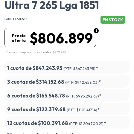
Ultra 7 265 Lga 1851
BX80768265
EN STOCK
$806.899
Precio
oferta
Precio sin impuestos nacionales: $730.225
1 cuota de
$847.243.95
*
(PTF:
$847.243.95)
3 cuotas de
$314.152.68
*
(PTF:
$942.458.03)
6 cuotas de
$165.548.78
*
(PTF:
$993.292.67)
9 cuotas de
$122.379.68
*
(PTF:
$1.101.417.14)
12 cuotas de
$100.391.68
*
(PTF:
$1.204.700.21)