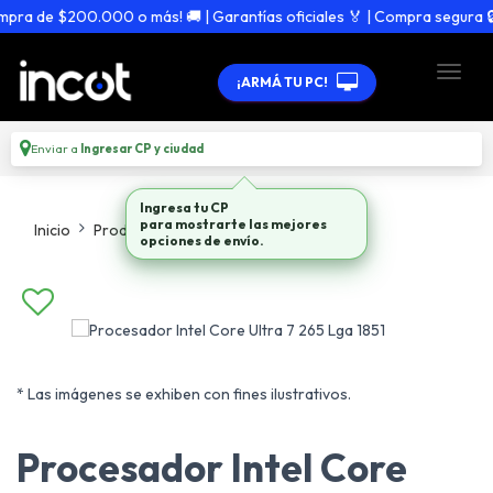
a de $200.000 o más! 🚚 | Garantías oficiales 🏅 | Compra segura 🔒
¡ARMÁ TU PC!
Enviar a
Ingresar CP y ciudad
Ingresa tu CP
para mostrarte las mejores
Inicio
Productos
Procesadores
opciones de envío.
* Las imágenes se exhiben con fines ilustrativos.
Procesador Intel Core