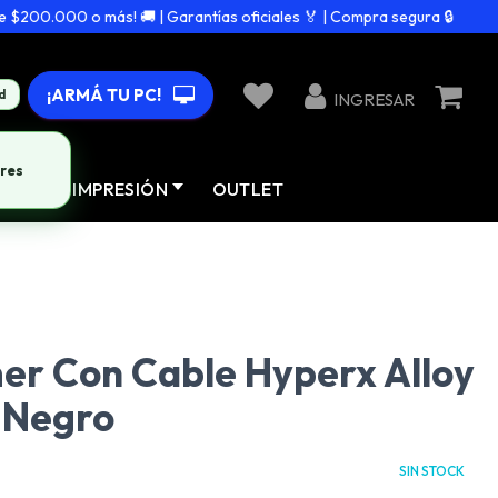
200.000 o más! 🚚 | Garantías oficiales 🏅 | Compra segura 🔒
¡ARMÁ TU PC!
d
INGRESAR
res
AD
IMPRESIÓN
OUTLET
er Con Cable Hyperx Alloy
 Negro
SIN STOCK