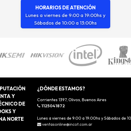
HORARIOS DE ATENCIÓN
Lunes a viernes de 9:00 a 19:00hs y
Sábados de 10:00 a 13:00hs
MPUTACIÓN
¿DÓNDE ESTAMOS?
ENTA Y
Corrientes 1397, Olivos, Buenos Aires
ÉCNICO DE
1125041872
OOKS Y
Lunes a viernes de 9:00 a 19:00hs y Sábados de 1
ONA NORTE
ventasonline@incot.com.ar