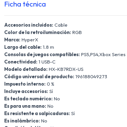
Ficha técnica
Accesorios incluidos:
Cable
Color de la retroiluminación:
RGB
Marca:
HyperX
Largo del cable:
1.8 m
Consolas de juegos compatibles:
PS5,PS4,Xbox Series
Conectividad:
1 USB-C
Modelo detallado:
HX-KB7RDX-US
Código universal de producto:
196188049273
Impuesto interno:
0 %
Incluye accesorios:
Sí
Es teclado numérico:
No
Es para una mano:
No
Es resistente a salpicaduras:
Sí
Es inalámbrico:
No