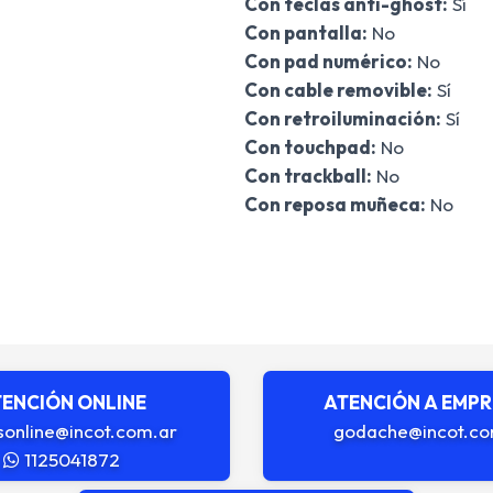
Con teclas anti-ghost:
Sí
Con pantalla:
No
Con pad numérico:
No
Con cable removible:
Sí
Con retroiluminación:
Sí
Con touchpad:
No
Con trackball:
No
Con reposa muñeca:
No
ENCIÓN ONLINE
ATENCIÓN A EMP
sonline@incot.com.ar
godache@incot.co
1125041872