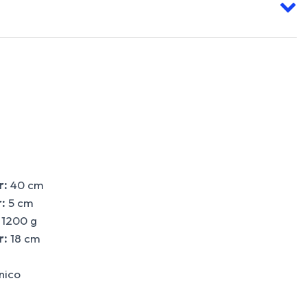
r:
40 cm
:
5 cm
1200 g
r:
18 cm
ico