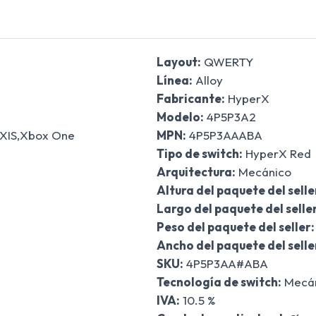
Layout:
QWERTY
Línea:
Alloy
Fabricante:
HyperX
Modelo:
4P5P3A2
 XIS,Xbox One
MPN:
4P5P3AAABA
Tipo de switch:
HyperX Red
Arquitectura:
Mecánico
Altura del paquete del selle
Largo del paquete del seller
Peso del paquete del seller:
Ancho del paquete del selle
SKU:
4P5P3AA#ABA
Tecnología de switch:
Mecán
IVA:
10.5 %