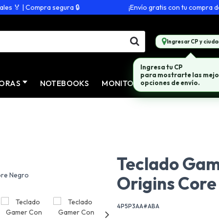
 🏅 | Compra segura 🔒
¡Envío gratis con tu compra de $
Ingresar CP y ciuda
Ingresa tu CP
para mostrarte las mejo
ORAS
NOTEBOOKS
MONITORES
CONECTIVID
opciones de envío.
Teclado Gam
Origins Core
4P5P3AA#ABA