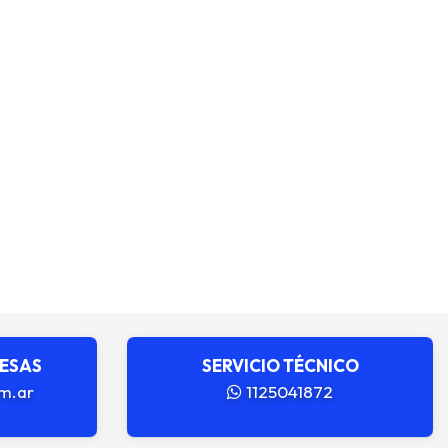
RESAS
SERVICIO TÉCNICO
m.ar
1125041872