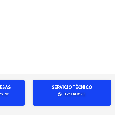
RESAS
SERVICIO TÉCNICO
m.ar
1125041872