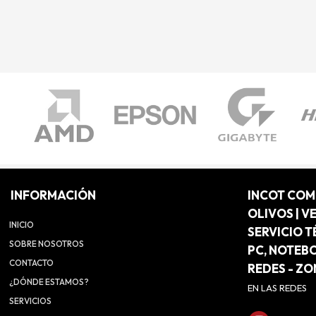
INFORMACIÓN
INCOT CO
OLIVOS | V
INICIO
SERVICIO T
SOBRE NOSOTROS
PC, NOTEB
CONTACTO
REDES - Z
¿DÓNDE ESTAMOS?
EN LAS REDES
SERVICIOS