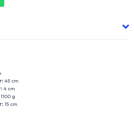
o
r:
45 cm
:
4 cm
1100 g
r:
15 cm