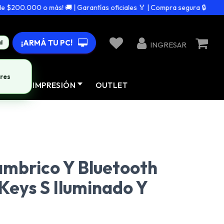
200.000 o más! 🚚 | Garantías oficiales 🏅 | Compra segura 🔒
¡ARMÁ TU PC!
d
INGRESAR
res
AD
IMPRESIÓN
OUTLET
ámbrico Y Bluetooth
Keys S Iluminado Y