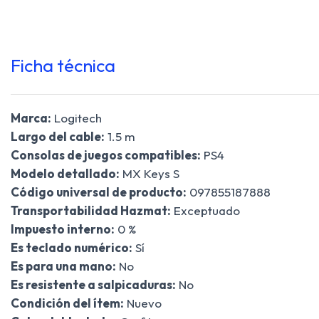
Ficha técnica
Marca:
Logitech
Largo del cable:
1.5 m
Consolas de juegos compatibles:
PS4
Modelo detallado:
MX Keys S
Código universal de producto:
097855187888
Transportabilidad Hazmat:
Exceptuado
Impuesto interno:
0 %
Es teclado numérico:
Sí
Es para una mano:
No
Es resistente a salpicaduras:
No
Condición del ítem:
Nuevo