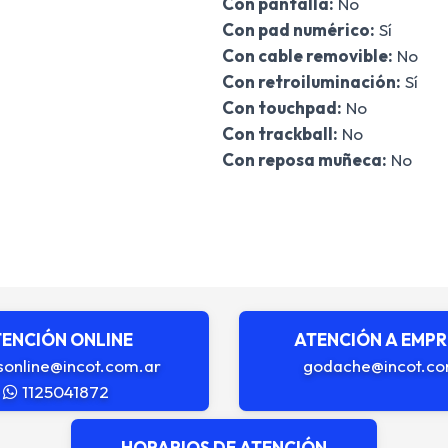
Con pantalla:
No
Con pad numérico:
Sí
Con cable removible:
No
Con retroiluminación:
Sí
Con touchpad:
No
Con trackball:
No
Con reposa muñeca:
No
ENCIÓN ONLINE
ATENCIÓN A EMP
sonline@incot.com.ar
godache@incot.co
1125041872
HORARIOS DE ATENCIÓN