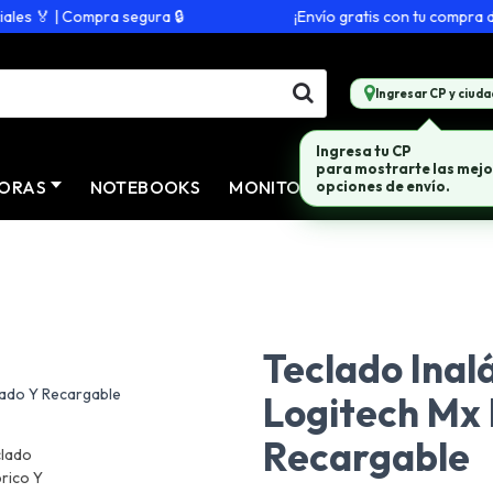
s 🏅 | Compra segura 🔒
¡Envío gratis con tu compra de $
Ingresar CP y ciuda
Ingresa tu CP
para mostrarte las mejo
ORAS
NOTEBOOKS
MONITORES
CONECTIVID
opciones de envío.
Teclado Inal
Logitech Mx 
Recargable