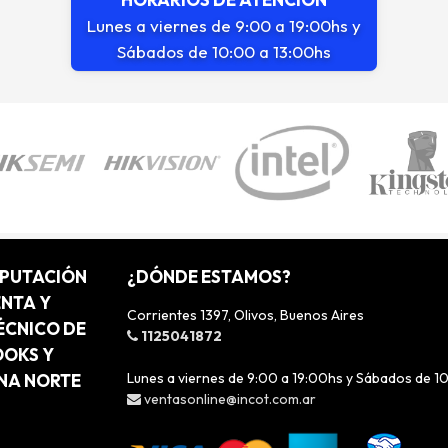
Lunes a viernes de 9:00 a 19:00hs y
Sábados de 10:00 a 13:00hs
MPUTACIÓN
¿DÓNDE ESTAMOS?
ENTA Y
Corrientes 1397, Olivos, Buenos Aires
ÉCNICO DE
1125041872
OOKS Y
Lunes a viernes de 9:00 a 19:00hs y Sábados de 1
ONA NORTE
ventasonline@incot.com.ar