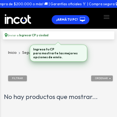
pra de $200.000 o más! 🚚 | Garantías oficiales 🏅 | Compra segura 🔒
¡ARMÁ TU PC!
Enviar a
Ingresar CP y ciudad
Ingresa tu CP
Inicio
Seguridad
Todo en Seguridad
para mostrarte las mejores
opciones de envío.
FILTRAR
ORDENAR
No hay productos que mostrar...