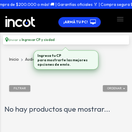
mpra de $200.000 o más! 🚚 | Garantías oficiales 🏅 | Compra segura 🔒
¡ARMÁ TU PC!
Enviar a
Ingresar CP y ciudad
Ingresa tu CP
Inicio
Audio
Parlantes
para mostrarte las mejores
opciones de envío.
FILTRAR
ORDENAR
No hay productos que mostrar...