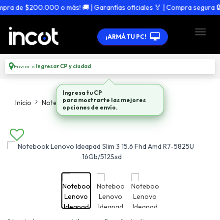
a de $200.000 o más! 🚚 | Garantías oficiales 🏅 | Compra segura 🔒
¡ARMÁ TU PC!
Enviar a
Ingresar CP y ciudad
Ingresa tu CP
para mostrarte las mejores
Inicio
Notebooks
Todo En Notebooks
opciones de envío.