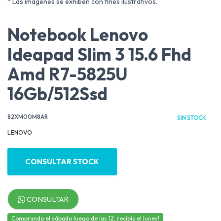
* Las imágenes se exhiben con fines ilustrativos.
Notebook Lenovo
Ideapad Slim 3 15.6 Fhd
Amd R7-5825U
16Gb/512Ssd
82XM00M8AR
SIN STOCK
LENOVO
CONSULTAR STOCK
CONSULTAR
Comprando el sábado luego de las 12, recibís el lunes!