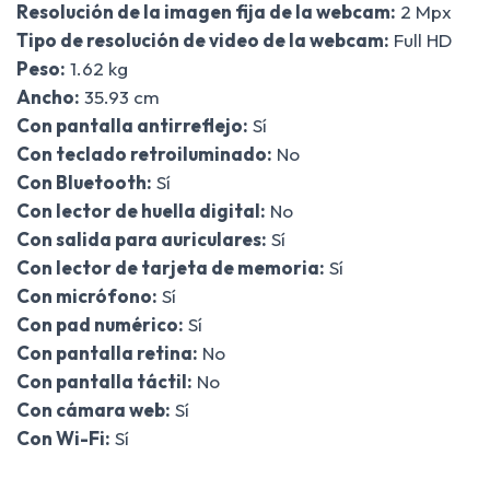
Resolución de la imagen fija de la webcam:
2 Mpx
Tipo de resolución de video de la webcam:
Full HD
Peso:
1.62 kg
Ancho:
35.93 cm
Con pantalla antirreflejo:
Sí
Con teclado retroiluminado:
No
Con Bluetooth:
Sí
Con lector de huella digital:
No
Con salida para auriculares:
Sí
Con lector de tarjeta de memoria:
Sí
Con micrófono:
Sí
Con pad numérico:
Sí
Con pantalla retina:
No
Con pantalla táctil:
No
Con cámara web:
Sí
Con Wi-Fi:
Sí