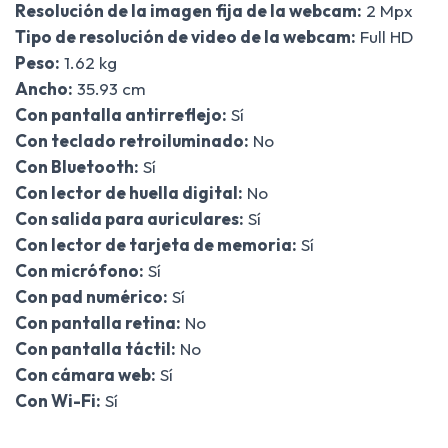
Resolución de la imagen fija de la webcam:
2 Mpx
Tipo de resolución de video de la webcam:
Full HD
Peso:
1.62 kg
Ancho:
35.93 cm
Con pantalla antirreflejo:
Sí
Con teclado retroiluminado:
No
Con Bluetooth:
Sí
Con lector de huella digital:
No
Con salida para auriculares:
Sí
Con lector de tarjeta de memoria:
Sí
Con micrófono:
Sí
Con pad numérico:
Sí
Con pantalla retina:
No
Con pantalla táctil:
No
Con cámara web:
Sí
Con Wi-Fi:
Sí