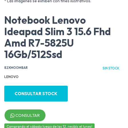
* Las imágenes se exhiben con fines ilustrativos.
Notebook Lenovo
Ideapad Slim 3 15.6 Fhd
Amd R7-5825U
16Gb/512Ssd
82XM00M8AR
SIN STOCK
LENOVO
CONSULTAR STOCK
CONSULTAR
Comprando el sábado luego de las 12, recibís el lunes!