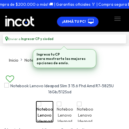
a de $200.000 o más! 🚚 | Garantías oficiales 🏅 | Compra segura 🔒
¡ARMÁ TU PC!
Enviar a
Ingresar CP y ciudad
Ingresa tu CP
para mostrarte las mejores
Inicio
Notebooks
Todo En Notebooks
opciones de envío.