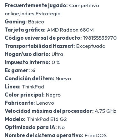
Frecuentemente jugado:
Competitivo
online,Indies,Estrategia
Gaming:
Básico
Tarjeta gráfica:
AMD Radeon 680M
Código universal de producto:
198155535970
Transportabilidad Hazmat:
Exceptuado
Hogar/uso diario:
Ultra
Impuesto interno:
0 %
Es gamer:
Sí
Condición del ítem:
Nuevo
Línea:
ThinkPad
Color principal:
Negro
Fabricante:
Lenovo
Velocidad máxima del procesador:
4.75 GHz
Modelo:
ThinkPad E16 G2
Optimizado para IA:
No
Nombre del sistema operativo:
FreeDOS