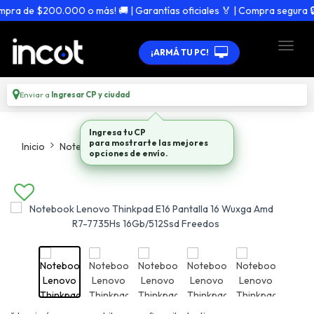
a de $200.000 o más! 🚚 | Garantías oficiales 🏅 | Compra segura 🔒
¡ARMÁ TU PC!
Enviar a
Ingresar CP y ciudad
Inicio
Notebooks
Todo En Notebooks