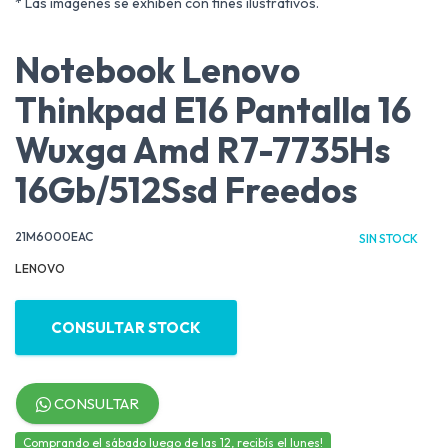
* Las imágenes se exhiben con fines ilustrativos.
Notebook Lenovo
Thinkpad E16 Pantalla 16
Wuxga Amd R7-7735Hs
16Gb/512Ssd Freedos
21M6000EAC
SIN STOCK
LENOVO
CONSULTAR STOCK
CONSULTAR
Comprando el sábado luego de las 12, recibís el lunes!