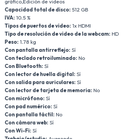
gráfico,Edición de videos
Capacidad total de disco:
512 GB
IVA:
10.5 %
Tipos de puertos de video:
1x HDMI
Tipo de resolución de video de la webcam:
HD
Peso:
1.78 kg
Con pantalla antirreflejo:
Sí
Con teclado retroiluminado:
No
Con Bluetooth:
Sí
Con lector de huella digital:
Sí
Con salida para auriculares:
Sí
Con lector de tarjeta de memoria:
No
Con micrófono:
Sí
Con pad numérico:
Sí
Con pantalla táctil:
No
Con cámara web:
Sí
Con Wi-Fi:
Sí
Trabajo/estudio:
Avanzado