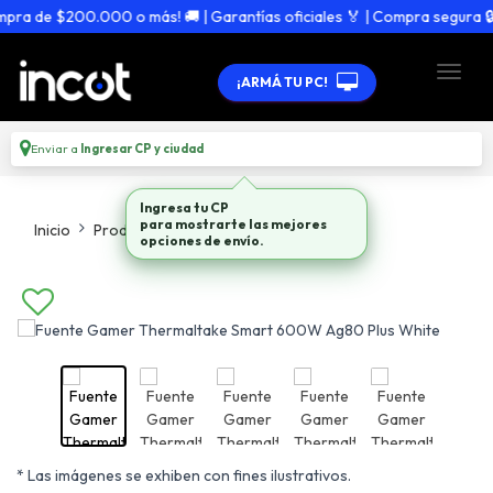
a de $200.000 o más! 🚚 | Garantías oficiales 🏅 | Compra segura 🔒
¡ARMÁ TU PC!
Enviar a
Ingresar CP y ciudad
Ingresa tu CP
para mostrarte las mejores
Inicio
Productos
Fuentes
opciones de envío.
* Las imágenes se exhiben con fines ilustrativos.