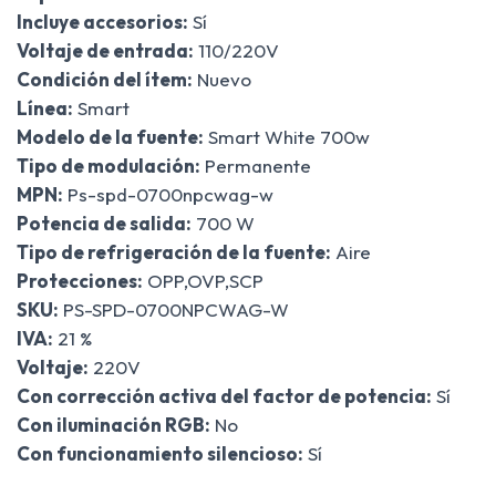
Incluye accesorios:
Sí
Voltaje de entrada:
110/220V
Condición del ítem:
Nuevo
Línea:
Smart
Modelo de la fuente:
Smart White 700w
Tipo de modulación:
Permanente
MPN:
Ps-spd-0700npcwag-w
Potencia de salida:
700 W
Tipo de refrigeración de la fuente:
Aire
Protecciones:
OPP,OVP,SCP
SKU:
PS-SPD-0700NPCWAG-W
IVA:
21 %
Voltaje:
220V
Con corrección activa del factor de potencia:
Sí
Con iluminación RGB:
No
Con funcionamiento silencioso:
Sí