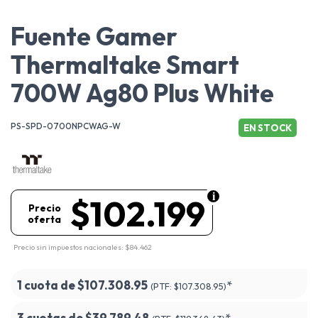
Fuente Gamer
Thermaltake Smart
700W Ag80 Plus White
PS-SPD-0700NPCWAG-W
EN STOCK
$102.199
Precio
oferta
Precio sin impuestos nacionales: $84.462
1 cuota de
$107.308.95
*
(PTF:
$107.308.95)
3 cuotas de
$39.789.48
*