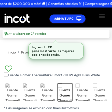
a de $200.000 o más! 🚚 | Garantías oficiales 🏅 | Compra segura 🔒
¡ARMÁ TU PC!
Enviar a
Ingresar CP y ciudad
Ingresa tu CP
para mostrarte las mejores
Inicio
Productos
Fuentes
opciones de envío.
* Las imágenes se exhiben con fines ilustrativos.