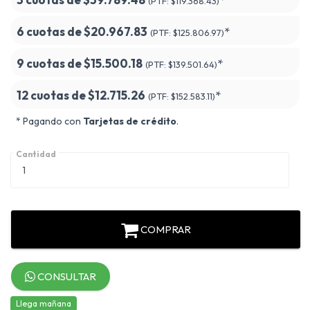
(PTF:
$119.368.43)
6 cuotas de
$20.967.83
*
(PTF:
$125.806.97)
9 cuotas de
$15.500.18
*
(PTF:
$139.501.64)
12 cuotas de
$12.715.26
*
(PTF:
$152.583.11)
* Pagando con
Tarjetas de crédito
.
Cantidad
COMPRAR
CONSULTAR
Llega mañana