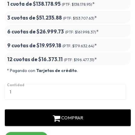
1 cuota de
$138.178.95
*
(PTF:
$138.178.95)
3 cuotas de
$51.235.88
*
(PTF:
$153.707.63)
6 cuotas de
$26.999.73
*
(PTF:
$161.998.37)
9 cuotas de
$19.959.18
*
(PTF:
$179.632.64)
12 cuotas de
$16.373.11
*
(PTF:
$196.477.31)
* Pagando con
Tarjetas de crédito
.
Cantidad
COMPRAR