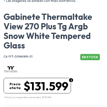
* Las imágenes se exhiben con fines ilustrativos.
Gabinete Thermaltake
View 270 Plus Tg Argb
Snow White Tempered
Glass
CA-1Y7-00M6WN-01
EN STOCK
$131.599
Precio
oferta
Precio sin impuestos nacionales: $119.094