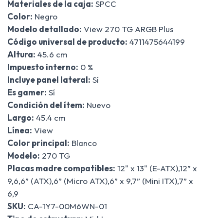
Materiales de la caja:
SPCC
Color:
Negro
Modelo detallado:
View 270 TG ARGB Plus
Código universal de producto:
4711475644199
Altura:
45.6 cm
Impuesto interno:
0 %
Incluye panel lateral:
Sí
Es gamer:
Sí
Condición del ítem:
Nuevo
Largo:
45.4 cm
Línea:
View
Color principal:
Blanco
Modelo:
270 TG
Placas madre compatibles:
12" x 13" (E-ATX),12” x
9,6,6” (ATX),6” (Micro ATX),6” x 9,7” (Mini ITX),7” x
6,9
SKU:
CA-1Y7-00M6WN-01