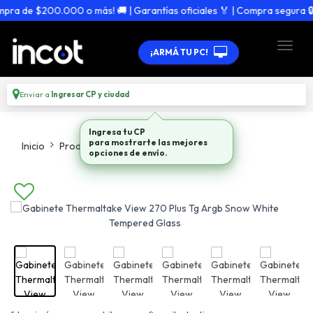
a de $200.000 o más! 🚚 | Garantías oficiales 🏅 | Compra segura 🔒
¡ARMÁ TU PC!
Enviar a
Ingresar CP y ciudad
Ingresa tu CP
para mostrarte las mejores
Inicio
Productos
Gabinetes
opciones de envío.